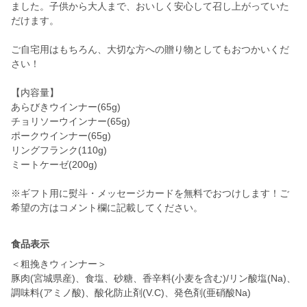
ました。子供から大人まで、おいしく安心して召し上がっていた
だけます。
ご自宅用はもちろん、大切な方への贈り物としてもおつかいくだ
さい！
【内容量】
あらびきウインナー(65g)
チョリソーウインナー(65g)
ポークウインナー(65g)
リングフランク(110g)
ミートケーゼ(200g)
※ギフト用に熨斗・メッセージカードを無料でおつけします！ご
希望の方はコメント欄に記載してください。
食品表示
＜粗挽きウィンナー＞
豚肉(宮城県産)、食塩、砂糖、香辛料(小麦を含む)/リン酸塩(Na)、
調味料(アミノ酸)、酸化防止剤(V.C)、発色剤(亜硝酸Na)