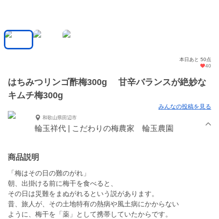
本日あと 50点
40
はちみつリンゴ酢梅300g 甘辛バランスが絶妙な
キムチ梅300g
みんなの投稿を見る
和歌山県田辺市
輪玉祥代 | こだわりの梅農家 輪玉農園
商品説明
「梅はその日の難のがれ」
朝、出掛ける前に梅干を食べると、
その日は災難をまぬがれるという説があります。
昔、旅人が、その土地特有の熱病や風土病にかからない
ように、梅干を「薬」として携帯していたからです。