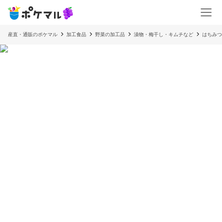
産直・通販のポケマル
加工食品
野菜の加工品
漬物・梅干し・キムチなど
はちみつ