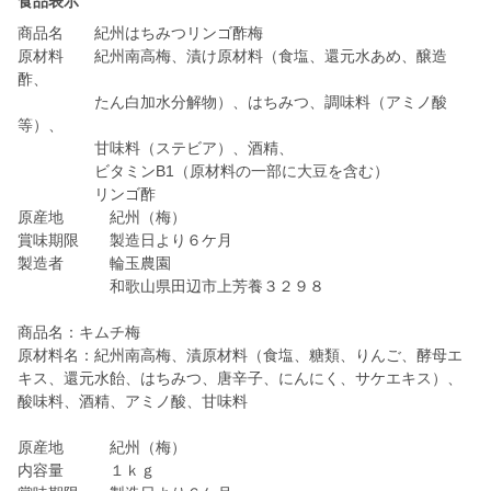
食品表示
商品名 紀州はちみつリンゴ酢梅
原材料 紀州南高梅、漬け原材料（食塩、還元水あめ、醸造
酢、
たん白加水分解物）、はちみつ、調味料（アミノ酸
等）、
甘味料（ステビア）、酒精、
ビタミンB1（原材料の一部に大豆を含む）
リンゴ酢
原産地 紀州（梅）
賞味期限 製造日より６ケ月
製造者 輪玉農園
和歌山県田辺市上芳養３２９８
商品名：キムチ梅
原材料名：紀州南高梅、漬原材料（食塩、糖類、りんご、酵母エ
キス、還元水飴、はちみつ、唐辛子、にんにく、サケエキス）、
酸味料、酒精、アミノ酸、甘味料
原産地 紀州（梅）
内容量 １ｋｇ