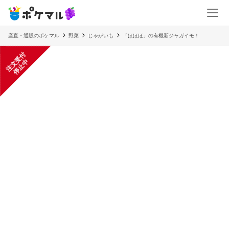
産直・通販のポケマル
野菜
じゃがいも
「ほほほ」の有機新ジャガイモ！
注
文
受
付
停
止
中