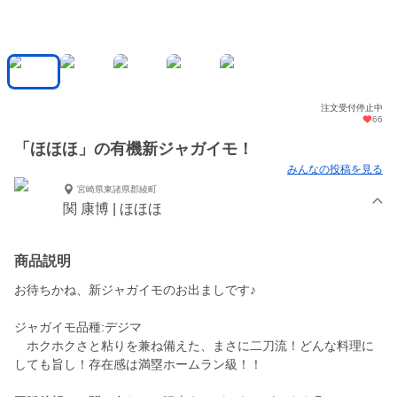
注文受付停止中
66
「ほほほ」の有機新ジャガイモ！
みんなの投稿を見る
宮崎県東諸県郡綾町
関 康博 | ほほほ
商品説明
お待ちかね、新ジャガイモのお出ましです♪
ジャガイモ品種:デジマ
ホクホクさと粘りを兼ね備えた、まさに二刀流！どんな料理に
しても旨し！存在感は満塁ホームラン級！！