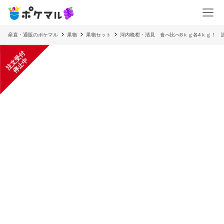
産直・通販のポケマル
果物
果物セット
河内晩柑・清見 食べ比べ8ｋｇ各4ｋｇ！
注
文
受
付
停
止
中