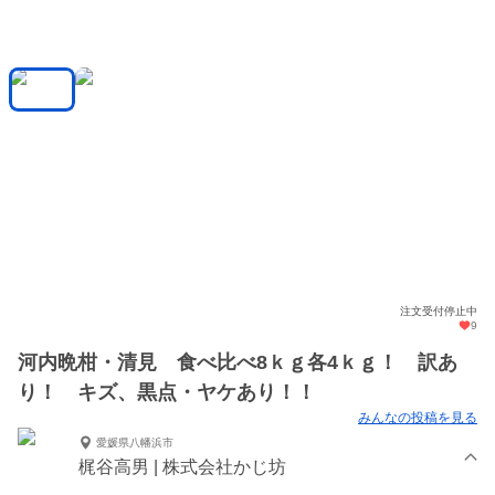
注文受付停止中
9
河内晩柑・清見 食べ比べ8ｋｇ各4ｋｇ！ 訳あ
り！ キズ、黒点・ヤケあり！！
みんなの投稿を見る
愛媛県八幡浜市
梶谷高男 | 株式会社かじ坊