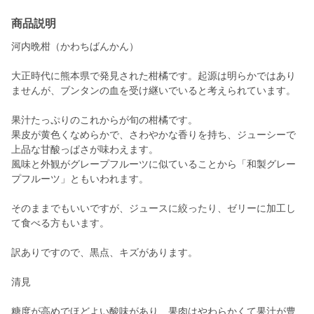
商品説明
河内晩柑（かわちばんかん）
大正時代に熊本県で発見された柑橘です。起源は明らかではあり
ませんが、ブンタンの血を受け継いでいると考えられています。
果汁たっぷりのこれからが旬の柑橘です。
果皮が黄色くなめらかで、さわやかな香りを持ち、ジューシーで
上品な甘酸っぱさが味わえます。
風味と外観がグレープフルーツに似ていることから「和製グレー
プフルーツ」ともいわれます。
そのままでもいいですが、ジュースに絞ったり、ゼリーに加工し
て食べる方もいます。
訳ありですので、黒点、キズがあります。
清見
糖度が高めでほどよい酸味があり、果肉はやわらかくて果汁が豊