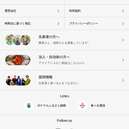
運営会社
利用規約
特商法に基づく表記
プライバシーポリシー
生産者の方へ
農家さん・漁師さんを募集しています!
法人・自治体の方へ
アライアンスのご相談はこちらから
採用情報
生産者と食べる人をつなぎたい
Links
ポケマルふるさと納税
食べる通信
Follow us