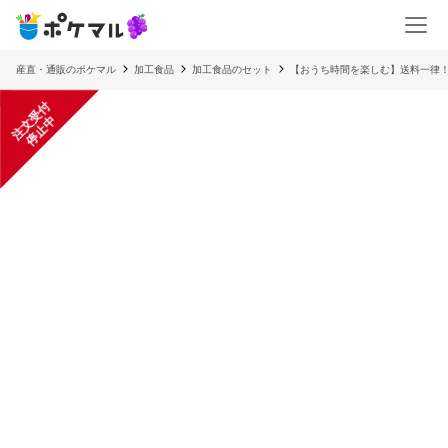
産直・通販のポケマル
加工食品
加工食品のセット
【おうち時間を楽しむ】送料一律
注
文
受
付
停
止
中