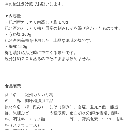
開封後は要冷蔵でお願いします。
▼内容量
・紀州産カリカリ南高しそ梅 170g
紀州産のカリカリ梅と国産の刻みしそを混ぜ合わせたものです。
・うめ塩 160g
紀州産南高梅を使用した、上品な風味の塩です。
・梅酢 180g
梅を漬け込んだ時にでてくる果汁です。
塩分は約２０％あるのでそのままは飲めません。
食品表示
商品名 紀州カリカリ梅
名 称：調味梅漬加工品
原材料名：梅（刻み）、しそ（刻み）、食塩、還元水飴、醸造
酢、果糖ぶど う糖液糖、蛋白加水分解物/酒精、酸味
料、調味料（アミノ酸 等）、野菜色素、V.B１、甘味
料（スクラロース）