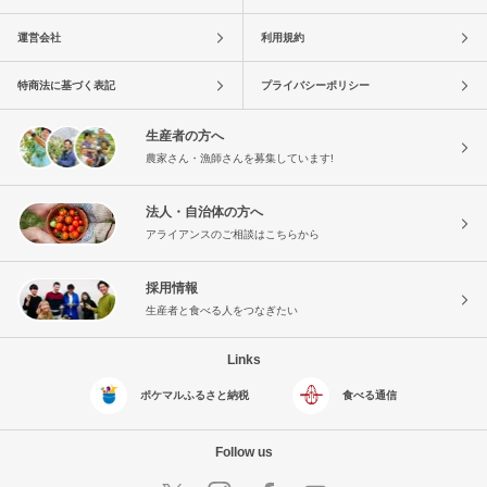
運営会社
利用規約
特商法に基づく表記
プライバシーポリシー
生産者の方へ
農家さん・漁師さんを募集しています!
法人・自治体の方へ
アライアンスのご相談はこちらから
採用情報
生産者と食べる人をつなぎたい
Links
ポケマルふるさと納税
食べる通信
Follow us