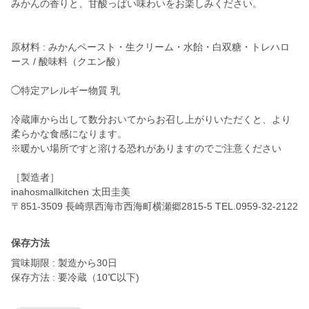
みかんの香りと、甘酸っぱい味わいをお楽しみください。
原材料 : みかんペースト・生クリーム・水飴・白双糖・トレハロ
ース / 酸味料（クエン酸）
◯特定アレルギー物質 乳
冷蔵庫から出して数分おいてからお召し上がりいただくと、より
柔らかな食感になります。
※暖かい場所ですと溶ける恐れがありますのでご注意ください
［製造者］
inahosmallkitchen 太田圭美
〒851-3509 長崎県西海市西海町横瀬郷2815-5 TEL.0959-32-2122
保存方法
賞味期限 : 製造から30日
保存方法 : 要冷蔵（10℃以下)