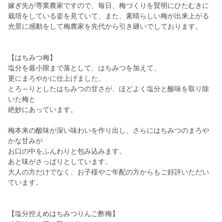
嫁ぎ先が専業農家ですので、毎日、梅づくりを賢明にひたむきに
栽培をしている姿を見ていて、また、素晴らしい梅が出来上がる
光景に感動をして梅農家を先代から引き継いでしております。
【はちみつ梅】
塩分を最小限まで落として、はちみつを加えて、
更にまろやかに仕上げました。
とろ～りとしたはちみつの甘さが、ほどよく塩分と酸味を取り除
いた梅と
絶妙にあっています。
梅本来の酸味が深い味わいを作り出し、さらにはちみつのまろや
かな甘みが
お口の中をふんわりと包み込みます。
あと味がさっぱりとしています。
大人の方だけでなく、お子様やご年配の方からもご好評いただい
ています。
【塩分控えめはちみつりんご酢梅】