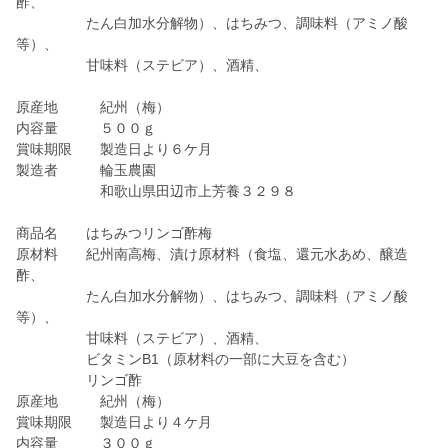
酢、
たん白加水分解物）、はちみつ、調味料（アミノ酸
等）、
甘味料（ステビア）、酒精、
原産地 紀州（梅）
内容量 ５００ｇ
賞味期限 製造日より６ケ月
製造者 輪玉農園
和歌山県田辺市上芳養３２９８
商品名 はちみつリンゴ酢梅
原材料 紀州南高梅、漬け原材料（食塩、還元水あめ、醸造
酢、
たん白加水分解物）、はちみつ、調味料（アミノ酸
等）、
甘味料（ステビア）、酒精、
ビタミンB1（原材料の一部に大豆を含む）
リンゴ酢
原産地 紀州（梅）
賞味期限 製造日より４ケ月
内容量 ３００ｇ