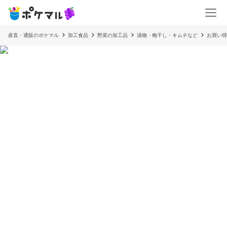
産直・通販のポケマル
加工食品
野菜の加工品
漬物・梅干し・キムチなど
お買い