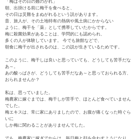
「梅はその日の難のがれ」
朝、出掛ける前に梅干を食べると、
その日は災難をまぬがれるという説があります。
昔、旅人が、その土地特有の熱病や風土病にかからない
ように、梅干を「薬」として携帯していたからです。
梅に殺菌効果があることは、学問的にも認められ、
多くの人が体験しています。 今でも旅館などで、
朝食に梅干が出されるのは、この説が生きているためです。
このように、梅干しは良いと思っていても、どうしても苦手だな
あ～。
あの酸っぱさが、どうしても苦手だなあ～と思っておられる方、
おられませんか？
私は、思っていました。
梅農家に嫁ぐまでは、梅干しが苦手で、ほとんど食べていません
でした。
梅エキスは、常に家にありましたので、お腹が痛くなった時ぐら
いに
しか梅に関わることがありませんでした。
でも、梅農家に嫁ぎでからは、毎日梅と顔を合わすようになり、