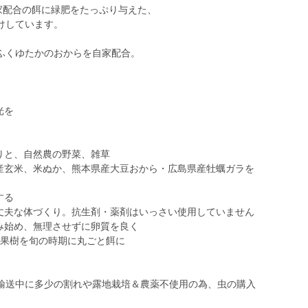
家配合の餌に緑肥をたっぷり与えた、
けしています。
ふくゆたかのおからを自家配合。
。
光を
りと、自然農の野菜、雑草
蘇産玄米、米ぬか、熊本県産大豆おから・広島県産牡蠣ガラを
する
・丈夫な体づくり。抗生剤・薬剤はいっさい使用していません
み始め、無理させずに卵質を良く
、果樹を旬の時期に丸ごと餌に
輸送中に多少の割れや露地栽培＆農薬不使用の為、虫の購入