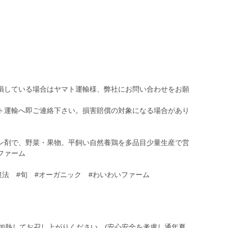
損している場合はヤマト運輸様、弊社にお問い合わせをお願
ト運輸へ即ご連絡下さい。損害賠償の対象になる場合があり
ン剤で、野菜・果物。平飼い自然養鶏を多品目少量生産で営
いファーム
農法 #旬 #オーガニック #わいわいファーム
加熱してお召し上がりください。(安心安全を考慮し通年夏