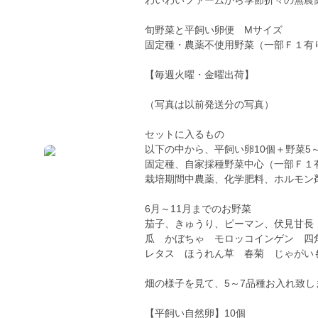
わいわいファームから季節折々の無農
旬野菜と平飼い卵便 Mサイズ
固定種・農薬不使用野菜（一部Ｆ１有
【毎週火曜・金曜出荷】
（写真は以前発送分の写真）
セットに入るもの
以下の中から、平飼い卵10個＋野菜5
固定種、自家採種野菜中心（一部Ｆ１
栽培期間中農薬、化学肥料、ホルモン
6月～11月までのお野菜
茄子、きゅうり、ピーマン、伏見甘長
瓜 かぼちゃ モロッコインゲン 四
レタス ほうれん草 春菊 じゃがい
畑の様子を見て、5～7品種お入れ致
【平飼い自然卵】10個