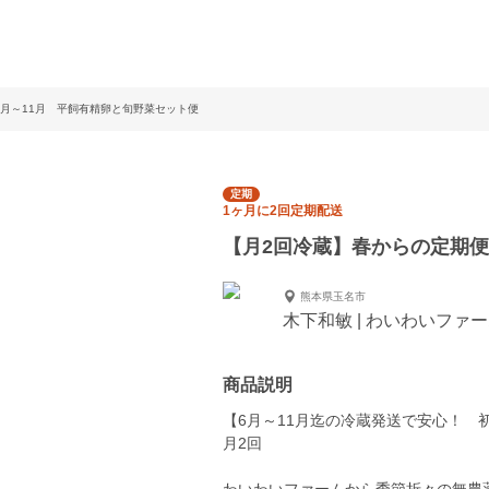
3月～11月 平飼有精卵と旬野菜セット便
定期
1ヶ月に2回定期配送
【月2回冷蔵】春からの定期便
熊本県玉名市
木下和敏 | わいわいファ
商品説明
【6月～11月迄の冷蔵発送で安心！ 
月2回