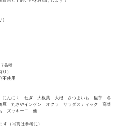
薬野菜と平飼い卵をお届けします！
り）
～7品種
有り）
剤不使用
 にんにく ねぎ 大根葉 大根 さつまいも 里芋 冬
角豆 丸さやインゲン オクラ サラダスティック 高菜
も ズッキーニ 他
します（写真は参考に）