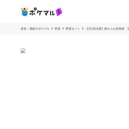
産直・通販のポケマル
野菜
野菜セット
【月2回冷蔵】春からの定期便 