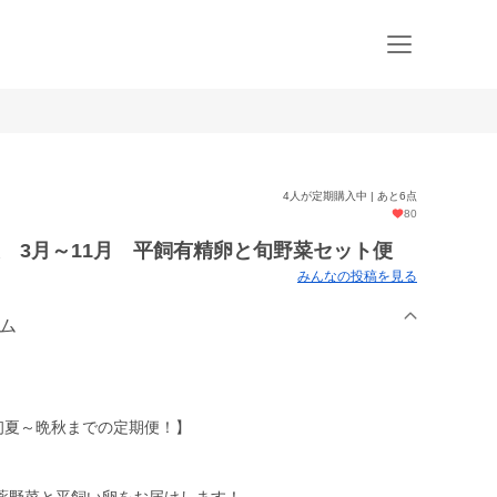
4人が定期購入中 | あと6点
80
 3月～11月 平飼有精卵と旬野菜セット便
みんなの投稿を見る
ーム
初夏～晩秋までの定期便！】