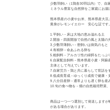
少数羽飼い（1鶏舎30羽以内）で、自
ミネラル豊富な自然卵をご家庭にお届
熊本県産の小麦やお米、熊本県産大豆
黄身がレモンイエロー 安心な証です
1.平飼い－床は大地の恵み溢れる土
2.開放－四面開放で自然の風と太陽の
3.少数羽薄飼い－密飼いは病気のもと
4.有精卵－命あふれる卵を
5.粗飼料－アルカリ性の緑餌をたっぷ
6.自家配合飼料－熊本県産小麦・阿
主体として与えています。
7.自家労力－鶏と共に暮らして世話を
8.低成長育成－ゆっくり成長で健康
9.八分目産卵－通常よりも遅く卵を産
10.旬の食べ物を－畑の自然栽培野菜
商品は一つ一つ選別して発送しますが
がある場合があります。