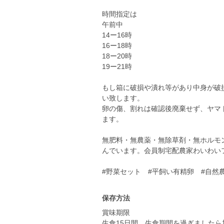
時間指定は
午前中
14ー16時
16ー18時
18ー20時
19ー21時
もし箱に破損や潰れ等があり中身が破
い致します。
卵の傷、割れは確認後廃棄せず、ヤマ
ます。
無肥料・無農薬・無除草剤・無ホルモ
んでいます。会員制宅配農家わいわ
#野菜セット #平飼い有精卵 #自然
保存方法
賞味期限
生食15日間、生食期間を過ぎましたら