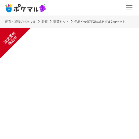
産直・通販のポケマル
野菜
野菜セット
色鮮やか紫芋2kg紅あずま2kgセット
注
文
受
付
停
止
中