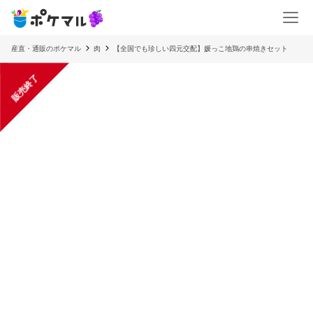
産直・通販のポケマル
肉
【全国でも珍しい四元交配】媛っこ地鶏の串焼きセット
販売終了