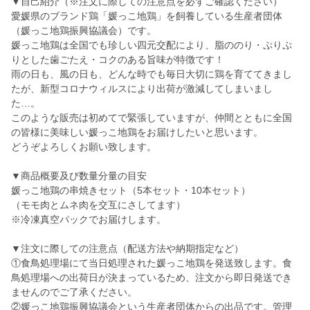
▼自己紹介（※注文に際しての注意点を必ずご確認ください）
愛媛県のブランド鶏「媛っこ地鶏」を飼養している生産者団体
（媛っこ地鶏振興協議会）です。
媛っこ地鶏は全国でも珍しい四元交配により、脂ののり・ぷりぷ
りとした歯ごたえ・コクのある旨味が特徴です！
雨の日も、風の日も、どんな時でも毎日大切に鶏を育ててきまし
たが、新型コロナウィルスにより出荷が激減してしまいまし
た…。
このような販売は初めてで緊張していますが、仲間とともに全国
の皆様に美味しい媛っこ地鶏をお届けしたいと思います。
どうぞよろしくお願い致します。
▼商品概要及び数量分量の目安
媛っこ地鶏の串焼きセット（5本セット・10本セット）
（モモ肉とムネ肉を交互にさしてます）
※冷凍真空パックでお届けします。
▼注文に際しての注意点（配送方法や納期指定など）
①食鳥処理場にて当日処理された媛っこ地鶏を発送致します。食
鳥処理場への出荷日が決まっているため、注文から即日発送でき
ませんのでご了承ください。
②媛っこ地鶏振興協議会という生産者団体からの出品です。管理