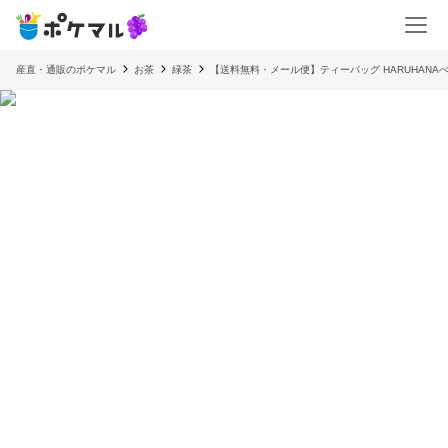
産直・通販のポケマル
お茶
緑茶
【送料無料・メール便】ティーバッグ HARUHANA