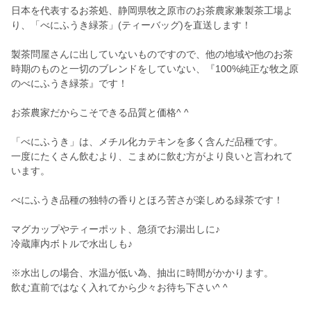
日本を代表するお茶処、静岡県牧之原市のお茶農家兼製茶工場よ
り、「べにふうき緑茶」(ティーバッグ)を直送します！
製茶問屋さんに出していないものですので、他の地域や他のお茶
時期のものと一切のブレンドをしていない、『100%純正な牧之原
のべにふうき緑茶』です！
お茶農家だからこそできる品質と価格^ ^
「べにふうき」は、メチル化カテキンを多く含んだ品種です。
一度にたくさん飲むより、こまめに飲む方がより良いと言われて
います。
べにふうき品種の独特の香りとほろ苦さが楽しめる緑茶です！
マグカップやティーポット、急須でお湯出しに♪
冷蔵庫内ボトルで水出しも♪
※水出しの場合、水温が低い為、抽出に時間がかかります。
飲む直前ではなく入れてから少々お待ち下さい^ ^