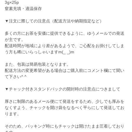
3g×25p
窒素充填・適温保存
▼注文に際しての注意点（配送方法や納期指定など）
多くの方にお茶を安価に提供できるように、ゆうメールでの発送
が主です。
配送時間が地域により差があるようで、ご心配をお掛けしてしま
う方も稀にいらっしゃいますm(_ _)m
また、包装は簡易包装となります。
配送方法の変更希望がある場合はご購入前にコメント欄にて聞い
て下さい^ ^
▼チャック付きスタンドパックの開封時の注意点につきまして
厚さに制限のあるメール便にて発送をするため、少しでも厚みを
なくすよう、チャックを開け袋をなるべく平らにして発送してお
ります。
そのため、パッキング時にもチャックは開けたまま圧着しており