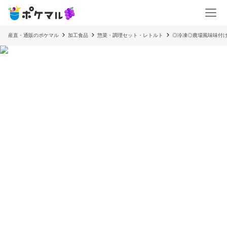
産直・通販のポケマル
加工食品
惣菜・調理セット・レトルト
◎冷凍◎農場風味味付