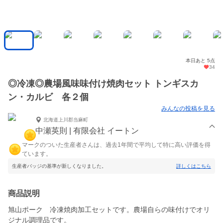
本日あと 5点
34
◎冷凍◎農場風味味付け焼肉セット トンギスカ
ン・カルビ 各２個
みんなの投稿を見る
北海道上川郡当麻町
中瀬英則 | 有限会社 イートン
マークのついた生産者さんは、過去1年間で平均して特に高い評価を得
ています。
生産者バッジの基準が新しくなりました。
詳しくはこちら
商品説明
旭山ポーク 冷凍焼肉加工セットです。農場自らの味付けでオリ
ジナル調理品です。