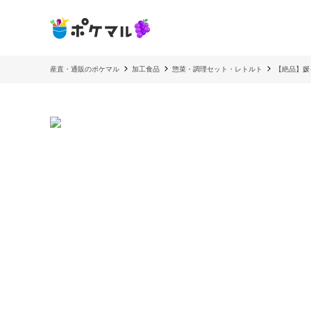
産直・通販のポケマル
加工食品
惣菜・調理セット・レトルト
【絶品】媛