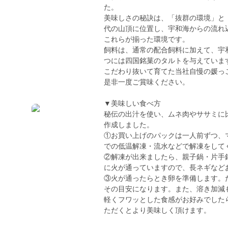
た。
美味しさの秘訣は、「抜群の環境」と
代の山頂に位置し、宇和海からの流れ
これらが揃った環境です。
飼料は、通常の配合飼料に加えて、宇
つには四国銘菓のタルトを与えていま
こだわり抜いて育てた当社自慢の媛っ
是非一度ご賞味ください。
▼美味しい食べ方
秘伝の出汁を使い、ムネ肉やササミに
作成しました。
①お買い上げのパックは一人前ずつ、
での低温解凍・流水などで解凍をして
②解凍が出来ましたら、親子鍋・片手
に火が通っていますので、長ネギなど
③火が通ったらとき卵を準備します。
その目安になります。また、溶き加減
軽くフワッとした食感がお好みでした
ただくとより美味しく頂けます。