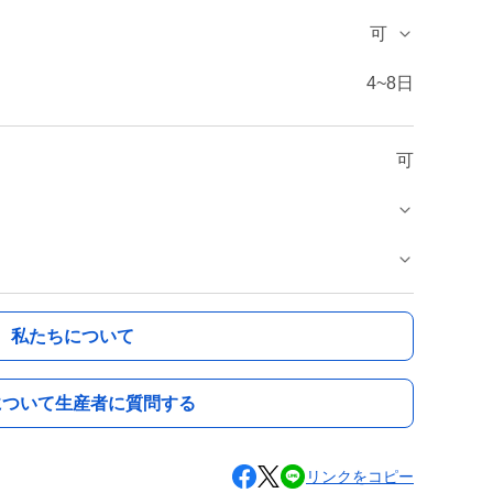
可
4~8日
可
私たちについて
について生産者に質問する
リンクをコピー