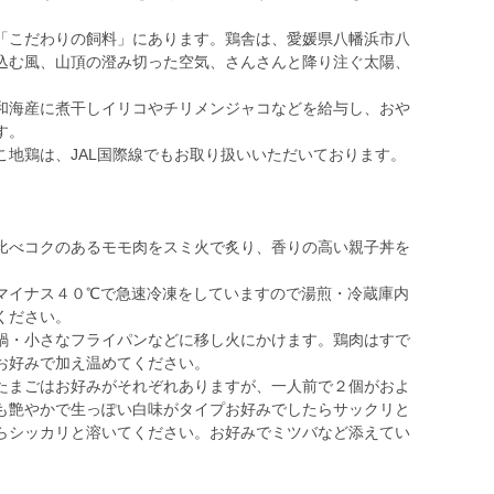
「こだわりの飼料」にあります。鶏舎は、愛媛県八幡浜市八
込む風、山頂の澄み切った空気、さんさんと降り注ぐ太陽、
和海産に煮干しイリコやチリメンジャコなどを給与し、おや
す。
こ地鶏は、JAL国際線でもお取り扱いいただいております。
比べコクのあるモモ肉をスミ火で炙り、香りの高い親子丼を
マイナス４０℃で急速冷凍をしていますので湯煎・冷蔵庫内
ください。
鍋・小さなフライパンなどに移し火にかけます。鶏肉はすで
お好みで加え温めてください。
たまごはお好みがそれぞれありますが、一人前で２個がおよ
も艶やかで生っぽい白味がタイプお好みでしたらサックリと
らシッカリと溶いてください。お好みでミツバなど添えてい