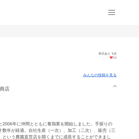
本日あと 5点
54
みんなの投稿を見る
洋商店
2006年に仲間とともに養鶏業を開始しました。手探りの
十数年が経過。自社生産（一次）、加工（二次）、販売（三
」という農園直営店を開くまでに成長することができまし