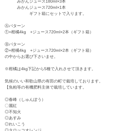
みかんジュース180ml×3本
みかんジュース720ml×1本
ギフト箱にセットで入ります。
Ⓐパターン
①+柑橘4kg +ジュース720ml×2本（ギフト箱）
Ⓑパターン
②+柑橘4kg +ジュース720ml×2本（ギフト箱）
の中からお選び下さいませ。
※柑橘は4kg下記から5種で入れさせて頂きます。
気候のいい和歌山県の有田の町で栽培しております。
【魚粕等の有機肥料主体で栽培しています。
◎春峰（しゅんぽう）
〇麗紅
◎不知火
◎あすみ
◎れいこう
◎タロッコオレンジ