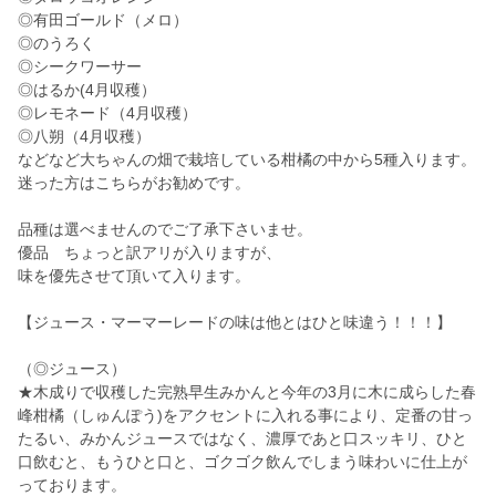
◎有田ゴールド（メロ）
◎のうろく
◎シークワーサー
◎はるか(4月収穫）
◎レモネード（4月収穫）
◎八朔（4月収穫）
などなど大ちゃんの畑で栽培している柑橘の中から5種入ります。
迷った方はこちらがお勧めです。
品種は選べませんのでご了承下さいませ。
優品 ちょっと訳アリが入りますが、
味を優先させて頂いて入ります。
【ジュース・マーマーレードの味は他とはひと味違う！！！】
（◎ジュース）
★木成りで収穫した完熟早生みかんと今年の3月に木に成らした春
峰柑橘（しゅんぽう)をアクセントに入れる事により、定番の甘っ
たるい、みかんジュースではなく、濃厚であと口スッキリ、ひと
口飲むと、もうひと口と、ゴクゴク飲んでしまう味わいに仕上が
っております。