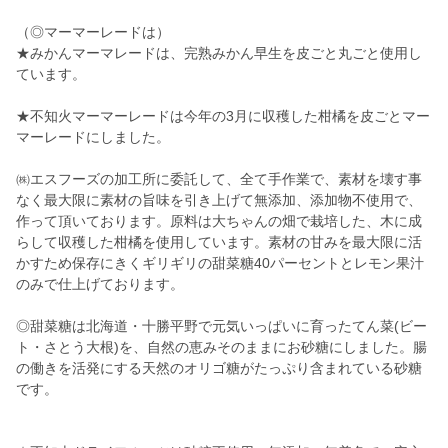
（◎マーマーレードは）
★みかんマーマレードは、完熟みかん早生を皮ごと丸ごと使用し
ています。
★不知火マーマーレードは今年の3月に収穫した柑橘を皮ごとマー
マーレードにしました。
㈱エスフーズの加工所に委託して、全て手作業で、素材を壊す事
なく最大限に素材の旨味を引き上げて無添加、添加物不使用で、
作って頂いております。原料は大ちゃんの畑で栽培した、木に成
らして収穫した柑橘を使用しています。素材の甘みを最大限に活
かすため保存にきくギリギリの甜菜糖40パーセントとレモン果汁
のみで仕上げております。
◎甜菜糖は北海道・十勝平野で元気いっぱいに育ったてん菜(ビー
ト・さとう大根)を、自然の恵みそのままにお砂糖にしました。腸
の働きを活発にする天然のオリゴ糖がたっぷり含まれている砂糖
です。