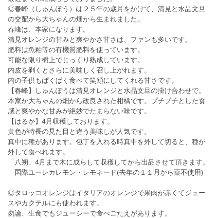
◎春峰（しゅんぽう）は２５年の歳月をかけて、清見と水晶文旦
の交配から大ちゃんの畑から生まれました。
春峰は、本家になります。
清見オレンジの甘みと爽やかさ甘さは、ファンも多いです。
肥料は魚粕等の有機質肥料を使っています。
可能な限り樹上でじっくり熟成しています。
内皮を剥くとさらに美味しく召し上がれます。
内の子供もぱくぱく食べて笑顔にしてくれる甘さです。
【春峰】しゅんぽうは清見オレンジと水晶文旦の掛け合わせで。
本家が大ちゃんの畑から改良された柑橘です。プチプチとした食
感と爽やかな甘みが絶妙でたまらない味です。
【はるか】4月収穫しております。
黄色が特長の見た目と違う美味しが人気です。
真中に種があります。包丁を入れる時真中を外して切ると、種が
外して食べれます。
「八朔」4月まで木に成らして収穫してから出品させて頂きます。
国際ユーレカレモン・レモネード(去年の１１月から薬不使用)
◎タロッコオレンジはイタリアのオレンジで果肉が赤くてジュー
スやカクテルにも使われます。
勿論、生食でもジューシーで食べごたえがあります。