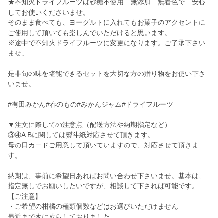
★不知火ドライフルーツは砂糖不使用 無添加 無着色で 安心
してお使いくださいませ。
そのまま食べても、ヨーグルトに入れてもお菓子のアクセントに
ご使用して頂いても楽しんでいただけると思います。
※途中で不知火ドライフルーツに変更になります。ご了承下さい
ませ。
是非旬の味を堪能できるセットを大切な方の贈り物をお使い下さ
いませ。
#有田みかん#春のもの#みかんジャム#ドライフルーツ
▼注文に際しての注意点（配送方法や納期指定など）
③④A Bに関しては熨斗紙対応させて頂きます。
母の日カードご用意して頂いていますので、対応させて頂きま
す。
納期は、事前に希望日あればお問い合わせ下さいませ。基本は、
指定無しでお願いしたいですが、相談して下されば可能です。
【ご注意】
・ご希望の柑橘の種類個数などはお選びいただけません
最近まで木に成らしておりました。