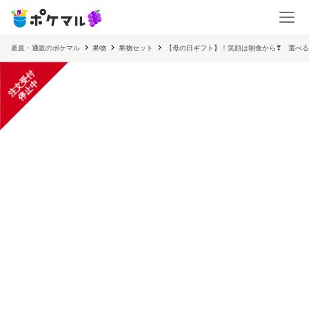
産直・通販のポケマル
果物
果物セット
【母の日ギフト】！笑顔は朝食から❣ 選べる
注
文
受
付
停
止
中