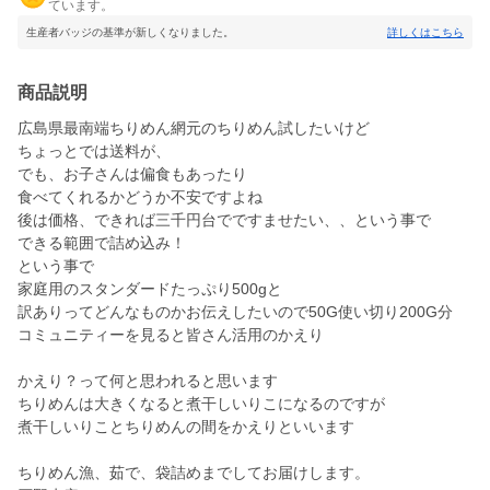
ています。
生産者バッジの基準が新しくなりました。
詳しくはこちら
商品説明
広島県最南端ちりめん網元のちりめん試したいけど
ちょっとでは送料が、
でも、お子さんは偏食もあったり
食べてくれるかどうか不安ですよね
後は価格、できれば三千円台でですませたい、、という事で
できる範囲で詰め込み！
という事で
家庭用のスタンダードたっぷり500gと
訳ありってどんなものかお伝えしたいので50G使い切り200G分
コミュニティーを見ると皆さん活用のかえり
かえり？って何と思われると思います
ちりめんは大きくなると煮干しいりこになるのですが
煮干しいりことちりめんの間をかえりといいます
ちりめん漁、茹で、袋詰めまでしてお届けします。