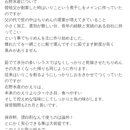
石野水産について
曽祖父が創業した時はいりこという煮干しをメインに作っていた
のですが
父の代で世の中はちりめんの需要が増えてきていること
小さく加工、選別が難しい分、長年の経験と実績のある自社に持
ってこい
という事でちりめんを主に作り始めました。
獲れたてを一網ごとに船で運んですぐに茹でます鮮度が良く
臭みがありません
茹でて水分の多いシラスではなくしっかりと乾燥させたちりめん
その大きくなった帰りも同じように作ります。
従来はいりこを創るようにしっかりしおをきかせてつくっていた
のですが
石野水産のかえりは、
本来のかえりより少々小さ目、食べやすい
そして控えめな塩味にしてしっかりと魚の味がします。
保管期間も2カ月と長いです。
保存料、漂白剤なんて使うのは論外！
とにかく安心できる事は大前提です。
このような取り組みで、