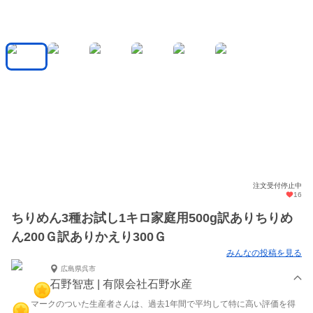
注文受付停止中
16
ちりめん3種お試し1キロ家庭用500g訳ありちりめ
ん200Ｇ訳ありかえり300Ｇ
みんなの投稿を見る
広島県呉市
石野智恵 | 有限会社石野水産
マークのついた生産者さんは、過去1年間で平均して特に高い評価を得