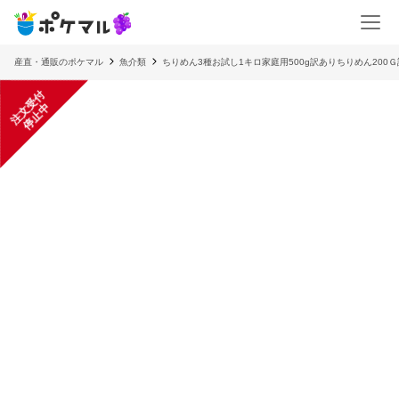
産直・通販のポケマル
魚介類
ちりめん3種お試し1キロ家庭用500g訳ありちりめん200Ｇ
注
文
受
付
停
止
中