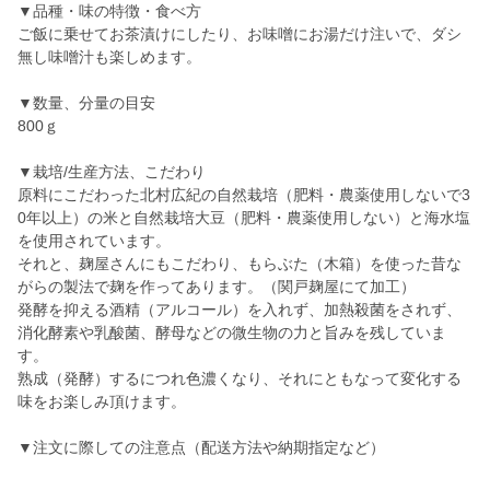
▼品種・味の特徴・食べ方
ご飯に乗せてお茶漬けにしたり、お味噌にお湯だけ注いで、ダシ
無し味噌汁も楽しめます。
▼数量、分量の目安
800ｇ
▼栽培/生産方法、こだわり
原料にこだわった北村広紀の自然栽培（肥料・農薬使用しないで3
0年以上）の米と自然栽培大豆（肥料・農薬使用しない）と海水塩
を使用されています。
それと、麹屋さんにもこだわり、もらぶた（木箱）を使った昔な
がらの製法で麹を作ってあります。（関戸麹屋にて加工）
発酵を抑える酒精（アルコール）を入れず、加熱殺菌をされず、
消化酵素や乳酸菌、酵母などの微生物の力と旨みを残していま
す。
熟成（発酵）するにつれ色濃くなり、それにともなって変化する
味をお楽しみ頂けます。
▼注文に際しての注意点（配送方法や納期指定など）