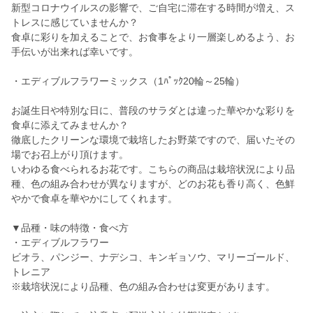
新型コロナウイルスの影響で、ご自宅に滞在する時間が増え、ス
トレスに感じていませんか？
食卓に彩りを加えることで、お食事をより一層楽しめるよう、お
手伝いが出来れば幸いです。
・エディブルフラワーミックス（1ﾊﾟｯｸ20輪～25輪）
お誕生日や特別な日に、普段のサラダとは違った華やかな彩りを
食卓に添えてみませんか？
徹底したクリーンな環境で栽培したお野菜ですので、届いたその
場でお召上がり頂けます。
いわゆる食べられるお花です。こちらの商品は栽培状況により品
種、色の組み合わせが異なりますが、どのお花も香り高く、色鮮
やかで食卓を華やかにしてくれます。
▼品種・味の特徴・食べ方
・エディブルフラワー
ビオラ、パンジー、ナデシコ、キンギョソウ、マリーゴールド、
トレニア
※栽培状況により品種、色の組み合わせは変更があります。