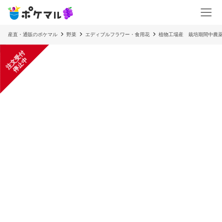
産直・通販のポケマル
野菜
エディブルフラワー・食用花
植物工場産 栽培期間中農薬
注
文
受
付
停
止
中