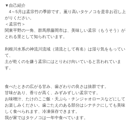
▼自己紹介
4～5月は孟宗竹の季節です。薫り高いタケノコを是非お召し上
がりください。
＜孟宗竹＞
関東平野の一角、群馬県藤岡市は、美味しい孟宗（もうそう）が
とれる里として知られています。
利根川水系の神流川流域（清流として有名）は湿り気をもってい
て、
土が乾くのを嫌う孟宗にはとりわけ向いていると言われていま
す。
食べたときの広がる甘み、歯ざわりの良さは抜群です。
甘味があり、香りが高く、みずみずしい孟宗です。
お味噌汁、たけのこご飯・天ぷら・チンジャオロースなどにして
お楽しみください。歯ごたえのある部分はシナチクにしても美味
しく食べられます、冷凍保存できます。
我が家ではタケノコは一年中食べています。