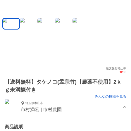
注文受付停止中
30
【送料無料】タケノコ(孟宗竹)【農薬不使用】2ｋ
ｇ未満糠付き
みんなの投稿を見る
埼玉県本庄市
市村満宏 | 市村農園
商品説明