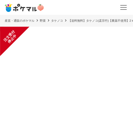
産直・通販のポケマル
野菜
タケノコ
【送料無料】タケノコ(孟宗竹)【農薬不使用】2
注
文
受
付
停
止
中