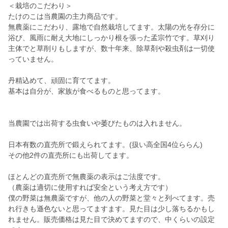
＜栽培のこだわり＞
たけのこは当農園の主力商品です。
無農薬にこだわり、露地で自然栽培してます。太陽の光を存分に
浴び、風雨に耐え大地にしっかり根を張った孟宗竹です。草刈り
主体でと草削りもしますが、数十年来、除草剤や殺虫剤は一切使
っていません。
丹精込めて、頑固に育ててます。
基本は自分が、家族が食べるものと思ってます。
当農園では出荷する虫食いや萎びたものは入れません。
日本有数の直売所で鍛えられてます。(扱い高全国4位ららん)
その他2件の直売所にも出荷してます。
ほとんどの直売所で無農薬の表示はご法度です。
（農薬は適切に使用すれば安全という考え方です）
僕の野菜は無農薬ですが、他の人の野菜と堂々と列べてます。売
れ行きも遜色ないと思ってますます。見た目は少し落ちるかもし
れません。販売価格は見た目で決めてますので、中くらいの設定