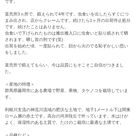
です。
直売所3ヵ所で、鍛えられて4年です。虫食いを出したらすぐにつ
まみ出され、店からクレームです。続けたら1ヶ月の出荷停止処分
です。続けたことはありません。
虫食いで下げられたものは搬出搬入口に虫食いと貼り紙されて晒
されます。晒し首の刑です(笑)
出荷を始めた頃、一度貼られて、顔から火のでる恥ずかしい思い
をしました。
直売所で鍛えてもらい、今は品質にもそこそこ自信がつきまし
た。
＜産地の特徴＞
群馬県藤岡市にある農場で野菜、果物、タケノコを栽培していま
す。
利根川支流の神流川流域の肥沃な土地で、地下1メートル下は関東
ローム層の赤土です。高台の河岸段丘で作っています。水はけが
よく、保湿性のある土質で、たけのこ栽培に最適な土壌です。
＜品種など＞