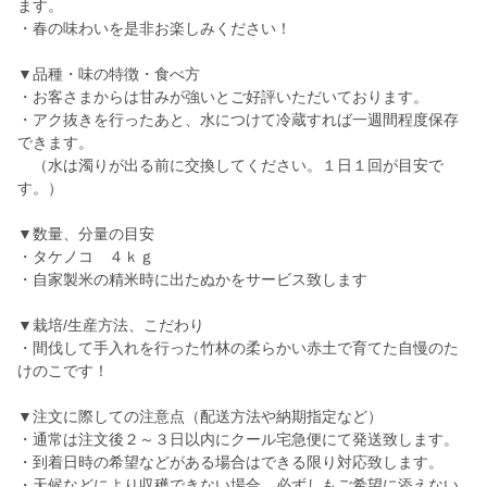
ます。
・春の味わいを是非お楽しみください！
▼品種・味の特徴・食べ方
・お客さまからは甘みが強いとご好評いただいております。
・アク抜きを行ったあと、水につけて冷蔵すれば一週間程度保存
できます。
（水は濁りが出る前に交換してください。１日１回が目安で
す。）
▼数量、分量の目安
・タケノコ ４ｋｇ
・自家製米の精米時に出たぬかをサービス致します
▼栽培/生産方法、こだわり
・間伐して手入れを行った竹林の柔らかい赤土で育てた自慢のた
けのこです！
▼注文に際しての注意点（配送方法や納期指定など）
・通常は注文後２～３日以内にクール宅急便にて発送致します。
・到着日時の希望などがある場合はできる限り対応致します。
・天候などにより収穫できない場合、必ずしもご希望に添えない