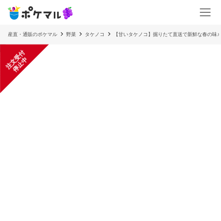
産直・通販のポケマル
野菜
タケノコ
【甘いタケノコ】掘りたて直送で新鮮な春の味♪
注
文
受
付
停
止
中