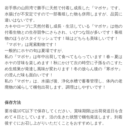
岩手県の山田湾で勝手に天然で付着し成長した『マボヤ』です。
水揚げが不安定ですので一部養殖した物も併用しますが、品質に
違いはないです。
カキやロープに天然付着し成長・生活している『マボヤ』は他の
付着生物との生存競争にさらされ、いびつな殻が多いです！養殖
物のほうがスタイリッシュです！味はどちらも美味しいです！
『マボヤ』は尾索動物です！
一般的にホヤの旬は夏場ですが、
私の『マボヤ』は年中出荷して食べてもらっています！春～夏は
ホヤの甘味を楽しめます！秋にかけて次の時空に子孫をのこすた
め生殖巣が発達し風味が変わります！冬の放らん後の『寒ボヤ』
の澄んだ味も面白いです！
私の『マボヤ』は、水揚げ後、浄化水槽で蓄養管理し、体内の老
廃物の減らして梱包出荷します。調理はしやすいです！
保存方法
要冷蔵10℃以下で保存してください。賞味期限は出荷発送日を含
めて４日としています。活の生きた状態で梱包発送します。到着
後すぐにお召し上がりいただくことをおすすめします。