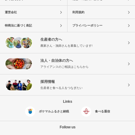
運営会社
利用規約
特商法に基づく表記
プライバシーポリシー
生産者の方へ
農家さん・漁師さんを募集しています!
法人・自治体の方へ
アライアンスのご相談はこちらから
採用情報
生産者と食べる人をつなぎたい
Links
ポケマルふるさと納税
食べる通信
Follow us