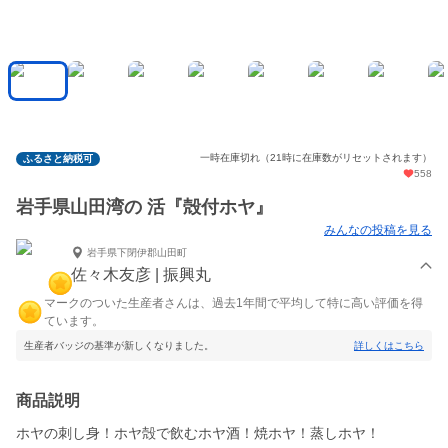
一時在庫切れ（21時に在庫数がリセットされます）
ふるさと納税可
558
岩手県山田湾の 活『殻付ホヤ』
みんなの投稿を見る
岩手県下閉伊郡山田町
佐々木友彦 | 振興丸
マークのついた生産者さんは、過去1年間で平均して特に高い評価を得
ています。
生産者バッジの基準が新しくなりました。
詳しくはこちら
商品説明
ホヤの刺し身！ホヤ殻で飲むホヤ酒！焼ホヤ！蒸しホヤ！