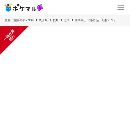
産直・通販のポケマル
魚介類
貝類
ほや
岩手県山田湾の 活『殻付ホヤ』
一
在
庫
切
時
れ