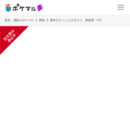
産直・通販のポケマル
果物
素朴なサンふじ12玉入り 家庭用 5㌔
注
文
受
付
停
止
中