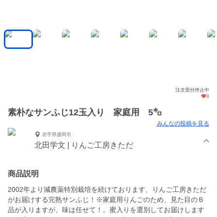
注文受付停止中
8
素朴なサンふじ12玉入り 家庭用 5㌔
みんなの投稿を見る
岩手県盛岡市
北田学文 | りんご工房きただ
商品説明
2002年より減農薬特別栽培を続けております、りんご工房きただ
がお届けする完熟サンふじ！※家庭用りんごのため、見た目のＢ
品が入りますが、味は任せて！。蜜入りを選別してお届けします