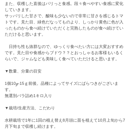
また、収穫した直後はパリっと食感。段々食べやすい食感に変化
していきます。
サッパリした甘さで、酸味も少ないので非常に甘さを感じるトマ
トです。見た目、緑色だなってものより、しっかり黄色に色が入
ったものから食べ続けていただくと完熟したものが食べ続けてい
ただけると思います。
日持ち性も抜群なので、ゆっくり食べたい方には大変おすすめ
です。見た目や食感からブドウ？？とおっしゃるお客様もいるく
らいで、ジャムなども美味しく食べていただけると思います。
▼数量、分量の目安
1個10ℊ-15ｇ前後。品種によってサイズにばらつきがございま
す。
無選別バラ詰め1キロ入り
▼栽培/生産方法、こだわり
水耕栽培で1年に1回の植え替え8月頭に苗を植えて10月上旬から7
月下旬まで収穫し続けます。