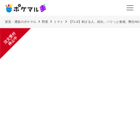
産直・通販のポケマル
野菜
トマト
【T1.8】刺さる人、続出。パリっと食感。弊社NO
注
文
受
付
停
止
中