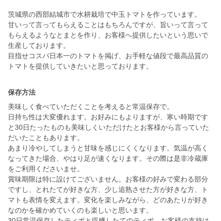
茨城県の西部結城市で水耕栽培で中玉トマトを作っています。
甘いって言ってもらえることはもちろんですが、旨いって言って
もらえるようなとまとを作り、お客様へ提供したいという思いで
生産しております。
目指せコスパ日本一のトマトを掲げ、お手軽な値段で最高品質の
トマトを提供していきたいと思っております。
保存方法
美味しく食べていただくことを考えると常温保存で。
日持ち性は大変優れます。お好みにもよりますが、寒い時期です
と30日たったものも美味しくいただけたとお客様から言っていた
だいたこともあります。
あまり冷やしてしまうと甘味を感じにくくなります。気温が高く
なってきた場合、やはり足が速くなります。その際は是非冷蔵庫
をご利用くださいませ。
賞味期限は特に設けてございません。お客様の好みで変わる部分
ですし、とれたてが好きな方、少し追熟させた方が好きな方、ト
マトも表情を変えます。変化を楽しみながら、どのあたりが好き
なのかを確かめていくのも楽しいと思います。
30日常温保存したティポと収穫したてのティポ、お客様の支持は