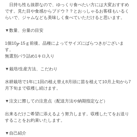
日持ち性も抜群なので、ゆっくり食べたい方には大変おすすめ
です。見た目や食感からブドウ？？とおっしゃるお客様もいるく
らいで、ジャムなども美味しく食べていただけると思います。
▼数量、分量の目安
1個10ℊ-15ｇ前後。品種によってサイズにばらつきがございま
す。
無選別バラ詰め1キロ入り
▼栽培/生産方法、こだわり
水耕栽培で1年に1回の植え替え8月頭に苗を植えて10月上旬から7
月下旬まで収穫し続けます。
▼注文に際しての注意点（配送方法や納期指定など）
出来るだけご希望に添えるよう努力します。収穫したてをお送り
することをお約束いたします。
▼自己紹介