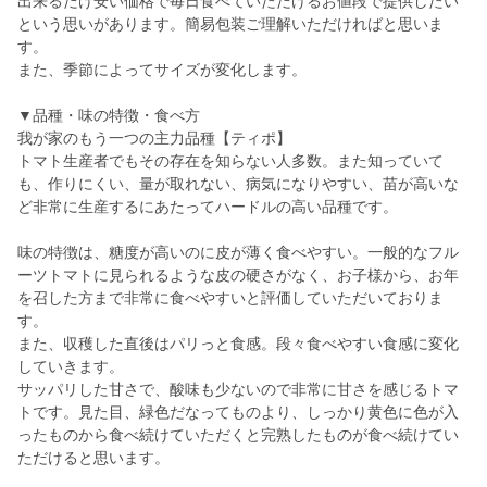
出来るだけ安い価格で毎日食べていただけるお値段で提供したい
という思いがあります。簡易包装ご理解いただければと思いま
す。
また、季節によってサイズが変化します。
▼品種・味の特徴・食べ方
我が家のもう一つの主力品種【ティポ】
トマト生産者でもその存在を知らない人多数。また知っていて
も、作りにくい、量が取れない、病気になりやすい、苗が高いな
ど非常に生産するにあたってハードルの高い品種です。
味の特徴は、糖度が高いのに皮が薄く食べやすい。一般的なフル
ーツトマトに見られるような皮の硬さがなく、お子様から、お年
を召した方まで非常に食べやすいと評価していただいておりま
す。
また、収穫した直後はパリっと食感。段々食べやすい食感に変化
していきます。
サッパリした甘さで、酸味も少ないので非常に甘さを感じるトマ
トです。見た目、緑色だなってものより、しっかり黄色に色が入
ったものから食べ続けていただくと完熟したものが食べ続けてい
ただけると思います。