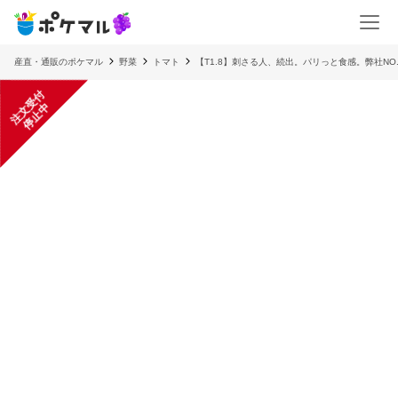
産直・通販のポケマル
野菜
トマト
【T1.8】刺さる人、続出。パリっと食感。弊社NO
注
文
受
付
停
止
中