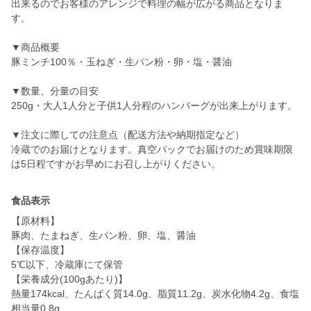
出来るのでお客様のアレンジで料理の幅が広がる商品となりま
す。
▼商品概要
豚ミンチ100％・玉ねぎ・生パン粉・卵・塩・醤油
▼数量、分量の目安
250g・大人1人分と子供1人分程のハンバーグが出来上がります。
▼注文に際しての注意点（配送方法や納期指定など）
冷蔵でのお届けとなります。真空パックでお届けのため賞味期限
は5日程ですがお早めにお召し上がりください。
食品表示
【原材料】
豚肉、たまねぎ、生パン粉、卵、塩、醤油
【保存温度】
5℃以下、冷蔵庫にて保管
【栄養成分(100gあたり)】
熱量174kcal、たんぱく質14.0g、脂質11.2g、炭水化物4.2g、食塩
相当量0.8g