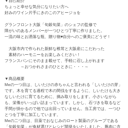
▼自己紹介
ちょっと幸せな気分になりたい方へ
好みのワイン片手にきのこのアヒージョを
グランフロント大阪「旬穀旬菜」のシェフの監修で
障がいのあるメンバーが一つひとつ丁寧に作りました。
一流の味とお洒落な瓶、贈り物♥自分へのご褒美にどうぞ！
大阪市内で作られた新鮮な椎茸と大阪産にこだわった
素材のハーモニーをお楽しみください！
フランスパンにそのまま載せて、手軽に召し上がれます
～おつかれさまのひとときに・・・～
▼商品概要
Meの一つ目は、しいたけの赤ちゃんと言われる「しいたけの芽」
です。木を育てる過程で木の間伐をするように、しいたけも大き
なしいたけに育てるために、摘み取りをします。小さいながら
も、栄養がいっぱい詰まっています。しかし、石づきを取るなど
手間が掛かるので他では出回っていません。当工房では、一つひ
とつを丁寧に加工しています。
Meの二つ目は、目薬でおなじみのロート製薬のグループである
「旬穀旬菜」が食材選びとレシピ開発をいたしました。豚肉に含