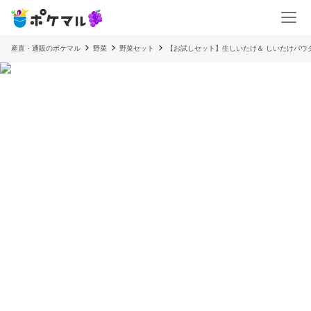
産直・通販のポケマル
野菜
野菜セット
【お試しセット】生しいたけ＆ しいたけパウダー 