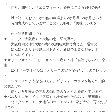
し
同社が開発した『エコフィード』を豚に与える飼料の9割
以上賄っており、かつ他の農場より2か月長い8か月という
長期育成をしています。この2カ月間が「美味しい肉を
仕上げる期間」です。
★ニンニク（大阪産）：大地の恵（羽曳野市）
大阪府内の(株)大地の恵の契約農家様で育てた、通常の
にんにくより３倍以上おおきく、新鮮で上質なジャンボ
にんにくです。
★オリーブオイル「山」（ギリシャ産）：株式会社そらみつ（泉
南市）
EXオリーブオイルは、オリーブの実を搾っただけのフレッシ
ュ
ジュースのようなものです。ギリシャ・カラマタ地方の山側
の実だけを
使った産地限定の甘みの強い贅沢なオイルを使っています。
★バルサミコ酢（イタリア産）：株式会社そらみつ（泉南市）
北イタリア・モデナ地方のライモンデｲー家が大切に育てたブ
ドウを