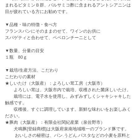
まれるビタミンＢ群、バルサミコ酢に含まれるアントシアニンは
目が疲れている方にお勧めです。
▼品種・味の特徴・食べ方
フランスパンにそのままのせて、ワインのお供に
スパゲティと合わせて、ペペロンチーニとして
▼数量、分量の目安
１瓶 80ｇ
▼栽培/生産方法、こだわり
こだわりの素材
★しいたけ（大阪産）：よろしい茸工房（大阪市）
よろしい茸は、大阪市内で栽培、収穫された菌床しいたけ。
栽培には、電子水を使用し、みずみずしくシャキシャキした
触感です。
収穫後、すぐに調理しています。新鮮な味わいをお楽しみく
ださい。
★豚肉（大阪産）：有限会社関紀産業（泉佐野市）
犬鳴豚[登録商標]は大阪府泉南地域唯一のブランド豚です。
おいしさの秘密は、パン.うどん.パスタなどの小麦を原料と