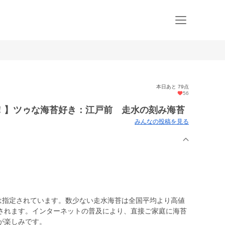
本日あと 79点
56
！】ツゥな海苔好き：江戸前 走水の刻み海苔
みんなの投稿を見る
苔は指定されています。数少ない走水海苔は全国平均より高値
されます。インターネットの普及により、直接ご家庭に海苔
が楽しみです。