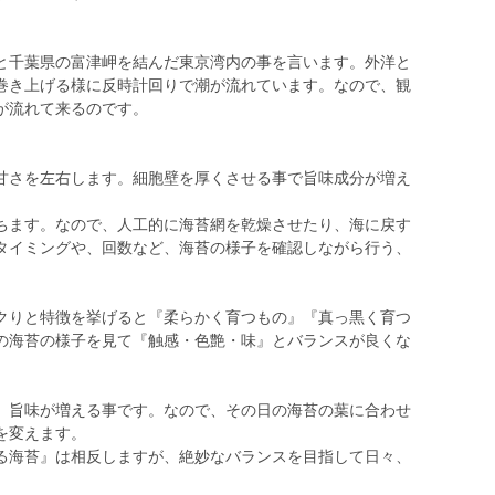
と千葉県の富津岬を結んだ東京湾内の事を言います。外洋と
巻き上げる様に反時計回りで潮が流れています。なので、観
が流れて来るのです。
甘さを左右します。細胞壁を厚くさせる事で旨味成分が増え
ちます。なので、人工的に海苔網を乾燥させたり、海に戻す
タイミングや、回数など、海苔の様子を確認しながら行う、
クりと特徴を挙げると『柔らかく育つもの』『真っ黒く育つ
の海苔の様子を見て『触感・色艶・味』とバランスが良くな
、旨味が増える事です。なので、その日の海苔の葉に合わせ
を変えます。
る海苔』は相反しますが、絶妙なバランスを目指して日々、