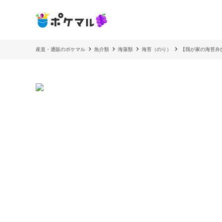
産直・通販のポケマル
魚介類
海藻類
海苔（のり）
【我が家の海苔弁