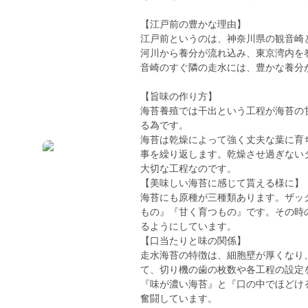
【江戸前の豊かな理由】
江戸前というのは、神奈川県の観音崎
河川から養分が流れ込み、東京湾内を
音崎のすぐ隣の走水には、豊かな養分
【旨味の作り方】
海苔養殖では干出という工程が海苔の
る為です。
海苔は乾燥によって強く丈夫な葉に育
事を繰り返します。乾燥させ過ぎない
大切な工程なのです。
【美味しい海苔に感じて貰える様に】
海苔にも原種が三種類あります。ザッ
もの』『甘く育つもの』です。その時
るようにしています。
【口当たりと味の関係】
走水海苔の特徴は、細胞壁が厚くなり
て、切り機の歯の枚数や各工程の設定
『味が濃い海苔』と『口の中でほどけ
奮闘しています。