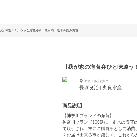
ひと味違う！】ツゥな海苔好き：江戸前 走水の刻み海苔
【我が家の海苔弁ひと味違う
神奈川県横須賀市
長塚良治 | 丸良水産
商品説明
【神奈川ブランドの海苔】
神奈川ブランド100選に、走水の海
で取引され、主にご贈答用として消費
をお届け出来る事が嬉しく、これから