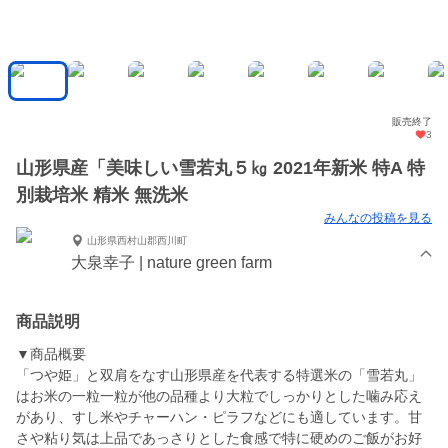
販売終了
3
山形県産「美味しい雪若丸５㎏ 2021年新米 特A 特
別栽培米 精米 無洗米
みんなの投稿を見る
山形県西村山郡西川町
大泉幸子 | nature green farm
商品説明
▼商品概要
「つや姫」と双肩をなす山形県産を代表する特選米の「雪若丸」
はお米の一粒一粒が他の品種より大粒でしっかりとした噛み応え
があり、すし米やチャーハン・ピラフなどにも適しています。甘
さや粘り気は上品であっさりとした食感で特に硬めのご飯がお好