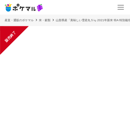
産直・通販のポケマル
米・穀類
山形県産「美味しい雪若丸５㎏ 2021年新米 特A 特別栽
販売終了