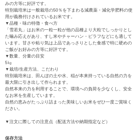
みの方等に好評です。
特別栽培米は一般栽培の50％を下まわる減農薬・減化学肥料の使
用が義務付けされているお米です。
▼品種・味の特徴・食べ方
「雪若丸」はお米の一粒一粒が他の品種より大粒でしっかりとし
た噛み応えがあり、すし米やチャーハン・ピラフなどにも適して
います。甘さや粘り気は上品であっさりとした食感で特に硬めの
ご飯がお好みの方等に好評です。
▼数量、分量の目安
5㎏
▼栽培/生産方法、こだわり
特別栽培米は、田んぼの土や水、稲が本来持っている自然の力を
最大限に引き出して作られます。
自然本来の力を利用することで、環境への負荷を少なくし、安全
なお米を生産しています。
自然の恵みがたっぷり詰まった美味しいお米をぜひ一度ご賞味く
ださい。
▼注文に際しての注意点（配送方法や納期指定など）
保存方法