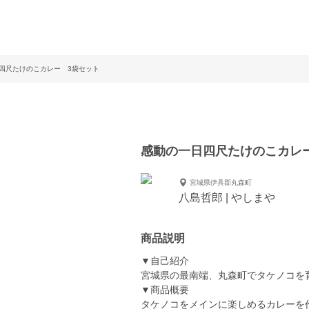
四尺たけのこカレー 3袋セット
感動の一日四尺たけのこカレ
宮城県伊具郡丸森町
八島哲郎 | やしまや
商品説明
▼自己紹介
宮城県の最南端、丸森町でタケノコを
▼商品概要
タケノコをメインに楽しめるカレーを