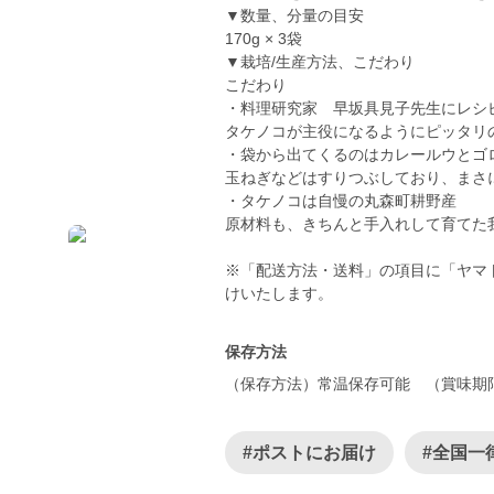
▼数量、分量の目安
170g × 3袋
▼栽培/生産方法、こだわり
こだわり
・料理研究家 早坂具見子先生にレシ
タケノコが主役になるようにピッタリ
・袋から出てくるのはカレールウとゴ
玉ねぎなどはすりつぶしており、まさ
・タケノコは自慢の丸森町耕野産
原材料も、きちんと手入れして育てた
※「配送方法・送料」の項目に「ヤマ
けいたします。
保存方法
（保存方法）常温保存可能 （賞味期
#ポストにお届け
#全国一