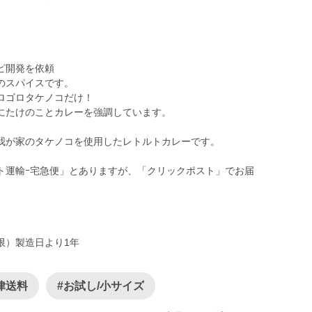
ピ開発を依頼
のスパイスです。
ロゴロタケノコだけ！
にたけのことカレーを強調しています。
我が家のタケノコを使用したレトルトカレーです。
ト運輸ｰ宅急便」とありますが、「クリックポスト」でお届
限）製造日より1年
律送料
#お試し/小サイズ