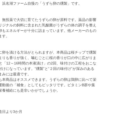
、浜名湖ファーム自慢の「うずら卵の燻製」です。
、無投薬で大切に育てたうずらの卵が原料です。薬品の影響
リジナルの飼料に含まれた乳酸菌がうずらの体の調子を整え
卵もエネルギーが十分に詰まっています。他メーカーのもの
ます。
に卵を漬ける方法がとられますが、本商品は桜チップで燻製
よりも香りが強く、噛むごとに桜の香りが口の中に広がりま
と「12～16時間の本液漬け」の2回、味付けの工程をおこな
けになっています。“燻製”と“２回の味付け”が深みのある
まみには最適です。
本商品はオススメできます。うずらの卵は鶏卵に比べて栄
運動後の「補食」としてもピッタリです。ビタミンB群や葉
栄養補給にも是非いかがでしょうか。
造日より3か月