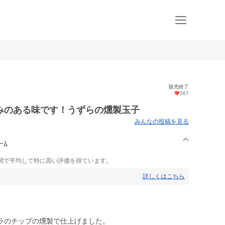
販売終了
267
みのある味です！うずらの燻製玉子
みんなの投稿を見る
ｰﾑ
間で平均して特に高い評価を得ています。
詳しくはこちら
ラのチップの燻製で仕上げました。