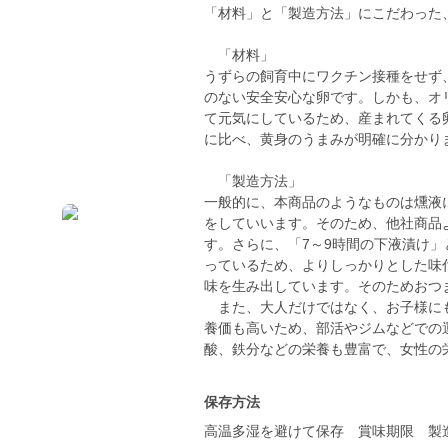
「材料」と「製造方法」にこだわった
「材料」
うずらの飼育中にワクチン接種をせず
のない安全安心な卵です。しかも、オ
て元気にしているため、産まれてくる
に比べ、黄身のうまみが明確に分かり
「製造方法」
一般的に、本商品のようなものは燻液
をしていいます。そのため、他社商品
す。さらに、「7～9時間の下液漬け」
っているため、よりしっかりとした味付
味を生み出しています。そのためおつ
また、大人だけではなく、お子様にも
養価も高いため、部活やジムなどでの
酸、鉄分などの栄養も豊富で、女性の
保存方法
高温多湿を避けて保存 賞味期限 製