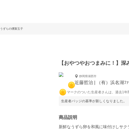
うずらの燻製玉子
【おやつやおつまみに！】深
静岡県湖西市
近藤哲治 | （有）浜名湖ﾌｧ
マークのついた生産者さんは、過去1年
生産者バッジの基準が新しくなりました。
商品説明
新鮮なうずら卵を和風に味付けしサク