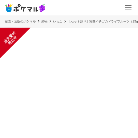
産直・通販のポケマル
果物
いちご
【セット割り】完熟イチゴのドライフルーツ（15g
注
文
受
付
停
止
中