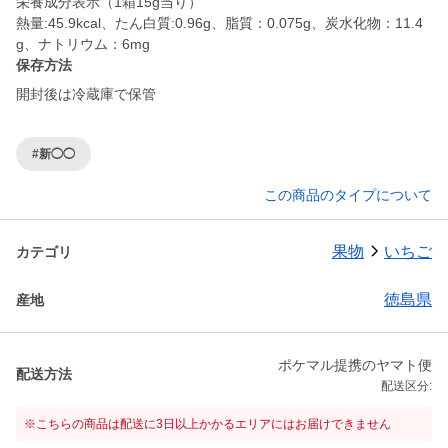
栄養成分表示（1箱15g当り）
熱量:45.9kcal、たん白質:0.96g、脂質：0.075g、炭水化物：11.4
g、ナトリウム：6mg
保存方法
開封後は冷蔵庫で保管
#新◯◯
この商品のタイプについて
果物
いちご
カテゴリ
徳島県
産地
ポケマル提携のヤマト便
配送方法
配送区分:
※こちらの商品は配送に3日以上かかるエリアにはお届けできません