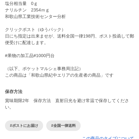
塩分相当量 0ｇ
ナリルチン 2354ｍｇ
和歌山県工業技術センター分析
クリックポスト（ゆうパック）
日にち指定は出来ませが、送料全国一律198円、ポスト投函して郵
便受けに配達します。
#果物の加工品#1000円台
（以下、ポケットマルシェ事務局注記）
この商品は「和歌山県紀中エリアの生産者の商品」です
保存方法
賞味期限2年 保存方法 直射日光を避け常温で保存してくださ
い。
#ポストにお届け
#全国一律送料
この商品のタイプについて