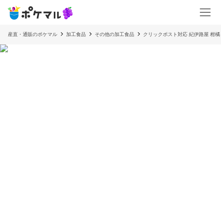
産直・通販のポケマル
加工食品
その他の加工食品
クリックポスト対応 紀伊路屋 柑橘