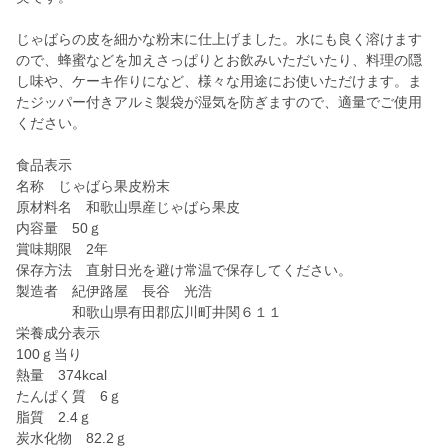
じゃばらの皮を細かな粉末に仕上げました。水にも良く溶けます
ので、蜂蜜などを加えさっぱりとお飲みいただいたり、料理の隠
し味や、ケーキ作りになど、様々な用途にお使いただけます。ま
たジッパー付きアルミ製袋が湿気を防ぎますので、適量でご使用
ください。
食品表示
名称 じゃばら果皮粉末
原材料名 和歌山県産じゃばら果皮
内容量 50ｇ
賞味期限 2年
保存方法 直射日光を避け常温で保存してください。
製造者 紀伊路屋 長谷 光浩
和歌山県有田郡広川町井関６１１
栄養成分表示
100ｇ当り
熱量 374kcal
たんぱく質 6ｇ
脂質 2.4ｇ
炭水化物 82.2ｇ