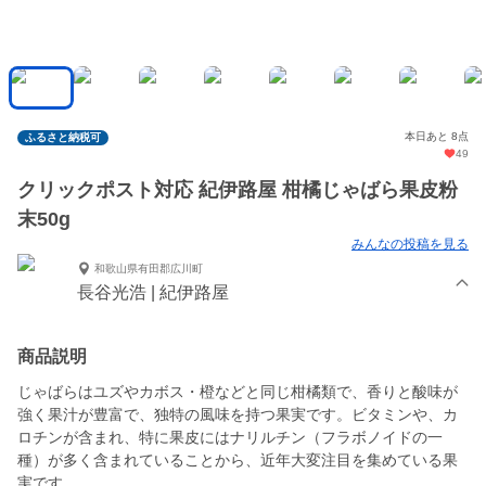
本日あと 8点
ふるさと納税可
49
クリックポスト対応 紀伊路屋 柑橘じゃばら果皮粉
末50g
みんなの投稿を見る
和歌山県有田郡広川町
長谷光浩 | 紀伊路屋
商品説明
じゃばらはユズやカボス・橙などと同じ柑橘類で、香りと酸味が
強く果汁が豊富で、独特の風味を持つ果実です。ビタミンや、カ
ロチンが含まれ、特に果皮にはナリルチン（フラボノイドの一
種）が多く含まれていることから、近年大変注目を集めている果
実です。