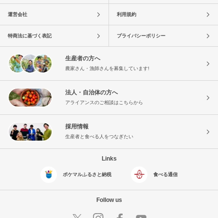
運営会社
利用規約
特商法に基づく表記
プライバシーポリシー
生産者の方へ
農家さん・漁師さんを募集しています!
法人・自治体の方へ
アライアンスのご相談はこちらから
採用情報
生産者と食べる人をつなぎたい
Links
ポケマルふるさと納税
食べる通信
Follow us