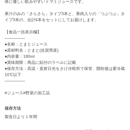
体に優しい飲みやすいトマトジュースです。
果汁のみの「さらさら」タイプ3本と、果肉入りの「つぶつぶ」タ
イプ3本の、合計6本をセットにしてお届けします。
【食品一括表示欄】
—————
●名称：とまとジュース
●原材料名：とまと(佐賀県産)
●内容量：180ml
●賞味期限：商品に貼付のラベルに記載
●保存方法：高温・直射日光をさけ冷暗所で保管、開栓後は要冷蔵
10℃以下
—————
#ジュース#野菜の加工品
保存方法
製造日より１年間