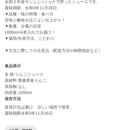
令和２年産サンふじ×ジョナで搾ったジュースです。
賞味期限、令和3年11月26日
▼品種・味の特徴・食べ方
甘味と酸味がほどよい仕上がり！
▼数量、分量の目安
1000ml×6本入れでお届け！
▼栽培/生産方法、こだわり
▼注文に際しての注意点（配送方法や納期指定など）
食品表示
名 称 りんごジュース
原材料 青森県産りんご
添加物 なし
内容量 1000ml
保存方法
直視日光は避け、涼しい場所で保管。
賞味期限令和3年11月26日