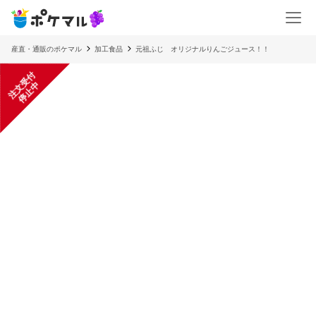
産直・通販のポケマル
加工食品
元祖ふじ オリジナルりんごジュース！！
注
文
受
付
停
止
中