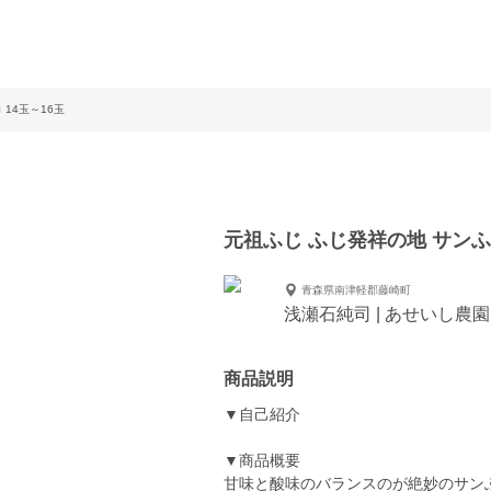
14玉～16玉
元祖ふじ ふじ発祥の地 サンふじ
青森県南津軽郡藤崎町
浅瀬石純司 | あせいし農園
商品説明
▼自己紹介
▼商品概要
甘味と酸味のバランスのが絶妙のサン