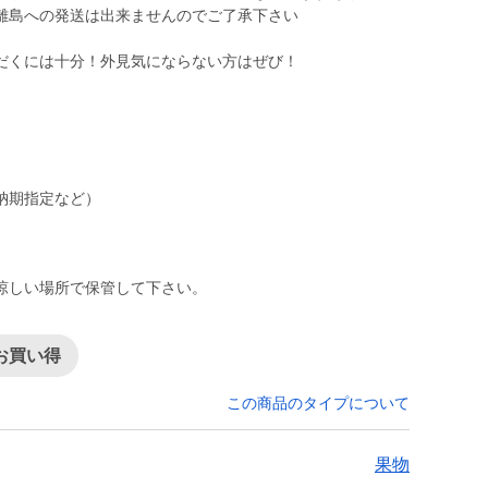
離島への発送は出来ませんのでご了承下さい
だくには十分！外見気にならない方はぜび！
納期指定など）
涼しい場所で保管して下さい。
お買い得
この商品のタイプについて
果物