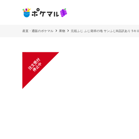
産直・通販のポケマル
果物
元祖ふじ ふじ発祥の地 サンふじB品訳あり 5キロ 
注
文
受
付
停
止
中