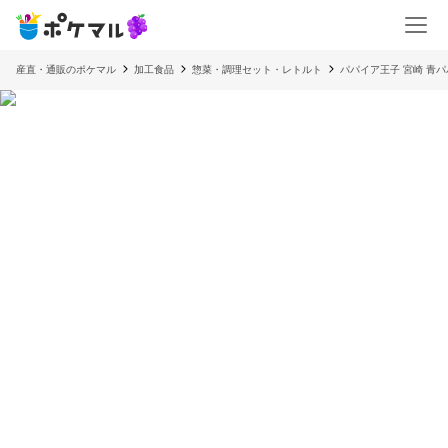
産直・通販のポケマル
加工食品
惣菜・調理セット・レトルト
パパイア王子 宮崎 青パ