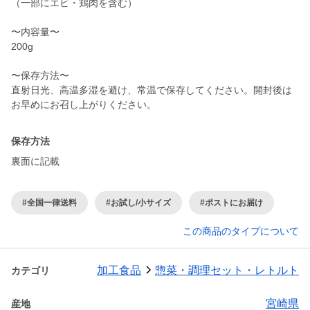
（一部にエビ・鶏肉を含む）
〜内容量〜
200g
〜保存方法〜
直射日光、高温多湿を避け、常温で保存してください。開封後は
お早めにお召し上がりください。
保存方法
裏面に記載
#全国一律送料
#お試し/小サイズ
#ポストにお届け
この商品のタイプについて
加工食品
惣菜・調理セット・レトルト
カテゴリ
宮崎県
産地