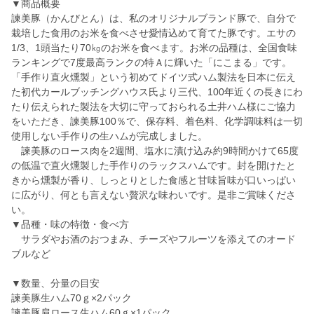
▼商品概要
諫美豚（かんびとん）は、私のオリジナルブランド豚で、自分で
栽培した食用のお米を食べさせ愛情込めて育てた豚です。エサの
1/3、1頭当たり70㎏のお米を食べます。お米の品種は、全国食味
ランキングで7度最高ランクの特Ａに輝いた「にこまる」です。
「手作り直火燻製」という初めてドイツ式ハム製法を日本に伝え
た初代カールブッチングハウス氏より三代、100年近くの長きにわ
たり伝えられた製法を大切に守っておられる土井ハム様にご協力
をいただき、諫美豚100％で、保存料、着色料、化学調味料は一切
使用しない手作りの生ハムが完成しました。
諫美豚のロース肉を2週間、塩水に漬け込み約9時間かけて65度
の低温で直火燻製した手作りのラックスハムです。封を開けたと
きから燻製が香り、しっとりとした食感と甘味旨味が口いっぱい
に広がり、何とも言えない贅沢な味わいです。是非ご賞味くださ
い。
▼品種・味の特徴・食べ方
サラダやお酒のおつまみ、チーズやフルーツを添えてのオード
ブルなど
▼数量、分量の目安
諫美豚生ハム70ｇ×2パック
諫美豚肩ロース生ハム60ｇ×1パック