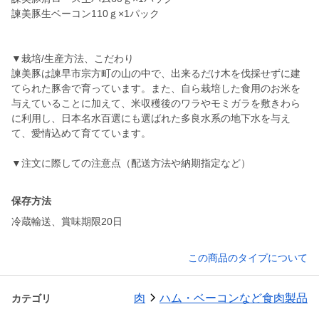
諫美豚生ベーコン110ｇ×1パック
▼栽培/生産方法、こだわり
諫美豚は諫早市宗方町の山の中で、出来るだけ木を伐採せずに建
てられた豚舎で育っています。また、自ら栽培した食用のお米を
与えていることに加えて、米収穫後のワラやモミガラを敷きわら
に利用し、日本名水百選にも選ばれた多良水系の地下水を与え
て、愛情込めて育てています。
▼注文に際しての注意点（配送方法や納期指定など）
保存方法
冷蔵輸送、賞味期限20日
この商品のタイプについて
肉
ハム・ベーコンなど食肉製品
カテゴリ