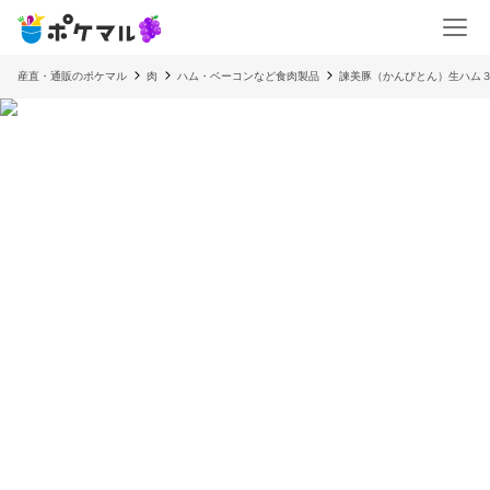
産直・通販のポケマル
肉
ハム・ベーコンなど食肉製品
諫美豚（かんびとん）生ハム３