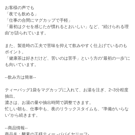
お客様の声でも
「夜でも飲める」
「仕事の合間にマグカップで手軽」
「最初はクセを感じたが慣れるとおいしい」など、“続けられる理
由”が語られています。
また、製造時の工夫で苦味を抑えて飲みやすく仕上げているのも
ポイント。
「健康茶は好きだけど、苦いのは苦手」という方の“最初の一歩”に
も向いています。
--飲み方は簡単--
ティーバッグ1袋をマグカップに入れて、お湯を注ぎ、2~3分程度
抽出。
濃さは、お湯の量や抽出時間で調整できます。
忙しい朝も、仕事中も、夜のリラックスタイムも、“準備がいらな
い”から続きます。
--商品情報--
商品名：酵素の王様ティー -パパイヤリーフ-