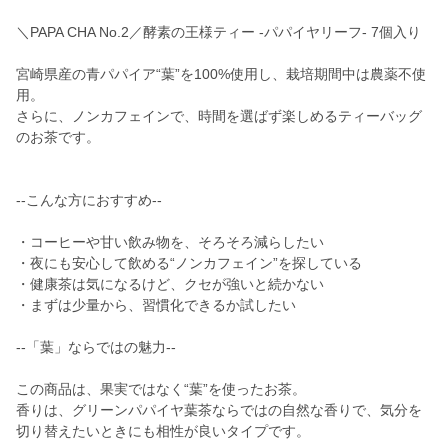
＼PAPA CHA No.2／酵素の王様ティー -パパイヤリーフ- 7個入り
宮崎県産の青パパイア“葉”を100%使用し、栽培期間中は農薬不使
用。
さらに、ノンカフェインで、時間を選ばず楽しめるティーバッグ
のお茶です。
--こんな方におすすめ--
・コーヒーや甘い飲み物を、そろそろ減らしたい
・夜にも安心して飲める“ノンカフェイン”を探している
・健康茶は気になるけど、クセが強いと続かない
・まずは少量から、習慣化できるか試したい
--「葉」ならではの魅力--
この商品は、果実ではなく“葉”を使ったお茶。
香りは、グリーンパパイヤ葉茶ならではの自然な香りで、気分を
切り替えたいときにも相性が良いタイプです。