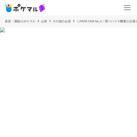
産直・通販のポケマル
お茶
その他のお茶
＼PAPA CHA No.2／青パパイヤ酵素の王