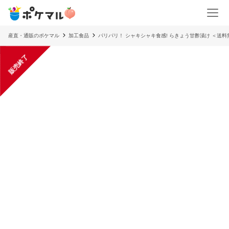
産直・通販のポケマル
加工食品
パリパリ！ シャキシャキ食感! らきょう甘酢漬け ＜送料
販売終了