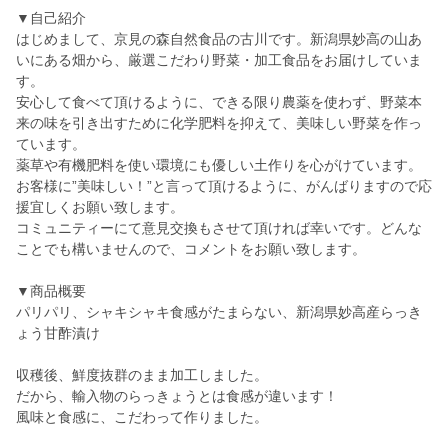
▼自己紹介
はじめまして、京見の森自然食品の古川です。新潟県妙高の山あ
いにある畑から、厳選こだわり野菜・加工食品をお届けしていま
す。
安心して食べて頂けるように、できる限り農薬を使わず、野菜本
来の味を引き出すために化学肥料を抑えて、美味しい野菜を作っ
ています。
薬草や有機肥料を使い環境にも優しい土作りを心がけています。
お客様に”美味しい！”と言って頂けるように、がんばりますので応
援宜しくお願い致します。
コミュニティーにて意見交換もさせて頂ければ幸いです。どんな
ことでも構いませんので、コメントをお願い致します。
▼商品概要
パリパリ、シャキシャキ食感がたまらない、新潟県妙高産らっき
ょう甘酢漬け
収穫後、鮮度抜群のまま加工しました。
だから、輸入物のらっきょうとは食感が違います！
風味と食感に、こだわって作りました。