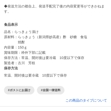
◆発送方法の都合上、発送手配完了後の内容変更等ができかねま
す。
食品表示
品名：らっきょう漬け
原材料：らっきょう（新潟県妙高産）酢 砂糖 食塩
焼酎
内容量：150ｇ
賞味期限：枠外下部に記載
保存方法：常温、開封後は要冷蔵 10度以下で保存
製造者：古川 芳枝
保存方法
常温、開封後は要冷蔵 10度以下で保存
#ポストにお届け
#全国一律送料
この商品のタイプについて