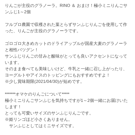
りんごが主役のグラノーラ。RINO ＆ おまけ！極小ミニりんごサ
ンふじ1～2個
フルプロ農園で収穫された葉とらずサンふじりんごを使用して作
った、りんごが主役のグラノーラです。
ゴロゴロ大きめカットのドライアップルが国産大麦のグラノーラ
と相性バツグン！
サンふじりんごの甘みと酸味がとっても良いアクセントになって
います。
そのまま食べても美味しいけど、牛乳と一緒に召し上がったり、
ヨーグルトやアイスのトッピングにもおすすめですよ！
※少し賞味期限(2021/04/30)が短めです。
*******オマケのりんごについて*****
極小ミニりんごサンふじを気持ちですが1～2個一緒にお届けいた
します！
とっても可愛いサイズのサンふじりんごです。
※姫リンゴほど小さくありません。
サンふじとしてはミニサイズです。