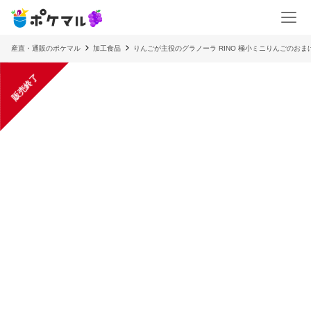
産直・通販のポケマル
加工食品
りんごが主役のグラノーラ RINO 極小ミニりんごのおま
販売終了