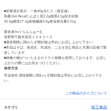
■栄養成分表示：一食40g当たり（推定値）
熱量164.8kcalたんぱく質2.2g脂質4.1g炭水化物
30.9g糖質27.3g食物繊維3.6g食塩相当量0.01g
製造者/㈱ぐらんふぁーむ
長野県千曲市若宮１０９２ー２
■賞味期限に関わらず開封後は早めにお召し上がり下さい。
■本品はそば、落花生、乳成分、ごまを含む商品と共通の設備で製
造しています。
■林檎の種がついたままのドライ林檎も使用しております。お召し
上がりの際にはお気をつけください。
保存方法
常温保存 賞味期限に関わらず開封後は早めにお召し上がり下さ
い。
この商品のタイプについて
加工食品
カテゴリ