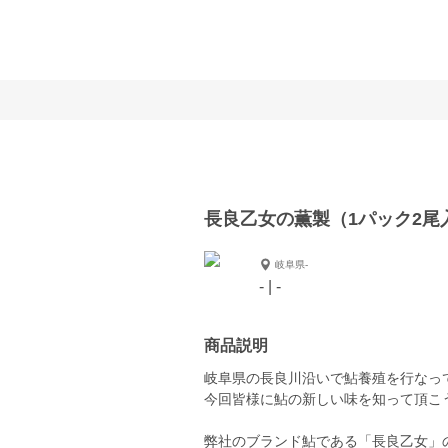
長良乙女の薫製（1パック2尾
岐阜県-
- | -
商品説明
岐阜県の長良川沿いで鮎養殖を行なっ
今回皆様に鮎の新しい味を知って頂こ
弊社のブランド鮎である「長良乙女」