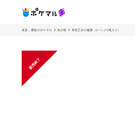
産直・通販のポケマル
魚介類
長良乙女の薫製（1パック2尾入り）
販売終了