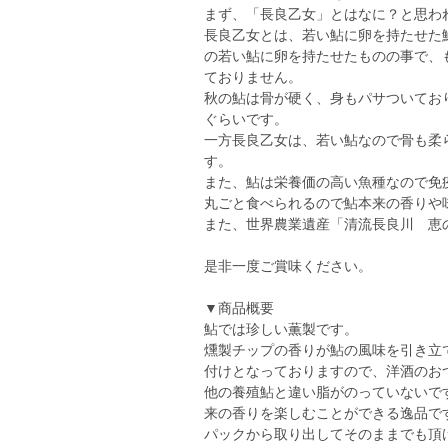
まず、「長良乙女」とはなに？と思わ
長良乙女とは、若い鮎に卵を持たせた
の若い鮎に卵を持たせたものの事で、
ておりません。
秋の鮎は骨が硬く、身もパサついてお
ぐらいです。
一方長良乙女は、若い鮎なので骨も柔
す。
また、鮎は栄養価の高い魚種なので免
丸ごと食べられるので鮎本来の香りや
また、世界農業遺産「清流長良川 恵
是非一度ご賞味ください。
▼商品概要
鮎では珍しい薫製です。
燻製チップの香りが鮎の風味を引き立
付けとなっておりますので、洋酒のお
他の養殖鮎と違い脂がのっていないで
来の香りを楽しむことができる逸品で
パックから取り出してそのままでも頂