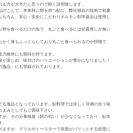
れる方が大半だと思うので軽く説明致します。
鮎のことで、本来秋に卵を持つ鮎に、弊社独自の技術で初夏
もちろん、安心・安全にこだわりホルモン剤等薬品は使用し
り卵を食べるだけの魚で、丸ごと食べるには甘露煮しか無い
らかく身もふっくらしており丸ごと食べられるのか特徴で
疫力維持にも期待が持てます。
味が楽しめ、味付けのバリエーションが豊かになりました！
の逸品」にも登録されております。
てる逸品となっております。鮎料理では珍しく洋酒の合う味
つまみとしてもご賞味下さい。
すが、その分養殖臭（餌の匂い）が少なくなっており、鮎本
す。
けますが、グリルやトースターで表面がパリッとする程度に