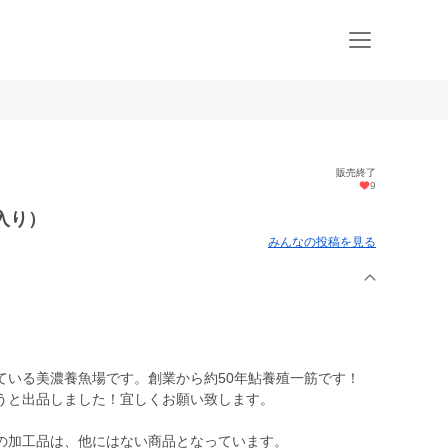
販売終了
9
入り）
みんなの投稿を見る
ている美濃養魚場です。創業から約50年鮎養殖一筋です！
うと出品しました！宜しくお願い致します。
の加工品は、他にはない商品となっています。