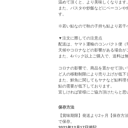
温めて頂くと、より美味しくなります
また、パスタや炒飯などにベーコンや
す。
※若い鮎なので秋の子持ち鮎より若干
▼注文に際しての注意点
配送は、ヤマト運輸のコンパクト便（
天候やコロナなどの影響がある場合が
また、4パック以上ご購入で、送料は
コロナの影響で、商品を置かせて頂い
ど人の移動制限により売り上げが低下
また、鮮魚に関してもヤナなど鮎料理
鮎の需要が低下しております。
宜しければ皆様にご協力頂けたらと思
保存方法
【賞味期限】発送より2ヶ月【保存方
で保存。
2021年12月17日追記