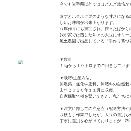
今でも岩手県以外ではほどんど栽培が
蒸すとホクホク栗のような甘さになる
しいお味噌が出来上がります。
豆腐作りにも重宝され、搾ったばかり
我が家では蒸した熱々の大豆にオリー
風土農園で出品している『手作り藁づ
▼数量
１kgから１０キロまでご用意していま
▼栽培/生産方法、
無農薬、無化学肥料、無肥料の自然栽
去年２０２０年１１月に収穫。
自家採取で種を繋いできた、私たちに
▼注文に際しての注意点（配送方法や
収穫も手作業でしたが、大豆の選別も
丁寧に選別を心がけておりますが、稀