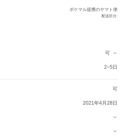
ポケマル提携のヤマト便
配送区分:
可
2~5日
可
2021年4月28日