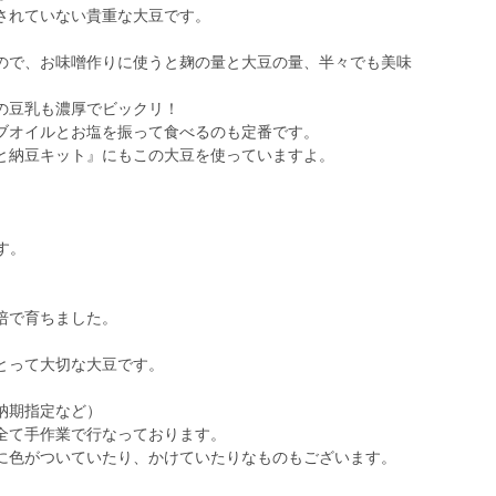
されていない貴重な大豆です。
ので、お味噌作りに使うと麹の量と大豆の量、半々でも美味
の豆乳も濃厚でビックリ！
ブオイルとお塩を振って食べるのも定番です。
と納豆キット』にもこの大豆を使っていますよ。
す。
培で育ちました。
とって大切な大豆です。
納期指定など）
全て手作業で行なっております。
に色がついていたり、かけていたりなものもございます。