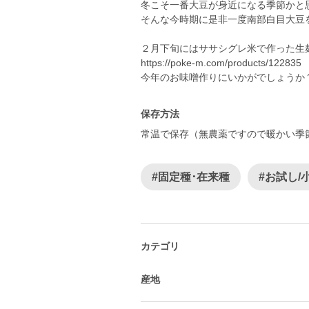
冬こそ一番大豆が身近になる季節かと
そんな今時期に是非一度南部白目大豆
２月下旬にはササシグレ米で作った生
https://poke-m.com/products/122835
保存方法
常温で保存（無農薬ですので暖かい季
#固定種･在来種
#お試し/
カテゴリ
産地