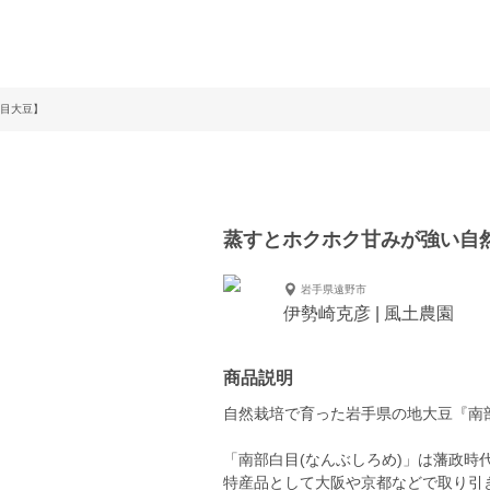
目大豆】
蒸すとホクホク甘みが強い自
岩手県遠野市
伊勢崎克彦 | 風土農園
商品説明
自然栽培で育った岩手県の地大豆『南部
「南部白目(なんぶしろめ)」は藩政時
特産品として大阪や京都などで取り引