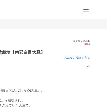
注文受付停止中
26
然栽培【南部白目大豆】
みんなの投稿を見る
白目(なんぶしろめ)大豆』。
代から栽培され，
きされていた大豆で、