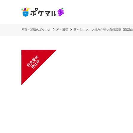
産直・通販のポケマル
米・穀類
蒸すとホクホク甘みが強い自然栽培【南部白
注
文
受
付
停
止
中