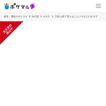
産直・通販のポケマル
魚介類
ホタテ
三陸·山田で育ちました☆やまだのホタテ
注
文
受
付
停
止
中