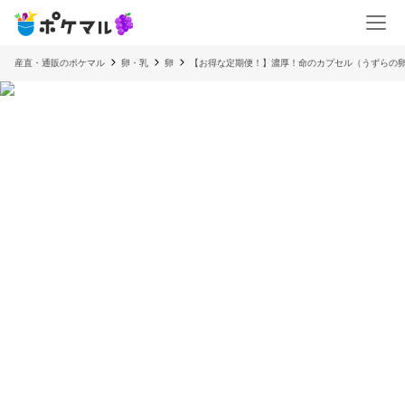
産直・通販のポケマル
卵・乳
卵
【お得な定期便！】濃厚！命のカプセル（うずらの