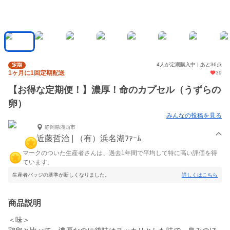
4人が定期購入中 | あと36点
定期
1ヶ月に1回定期配送
39
【お得な定期便！】濃厚！命のカプセル（うずらの
卵）
みんなの投稿を見る
静岡県湖西市
近藤哲治 | （有）浜名湖ﾌｧｰﾑ
マークのついた生産者さんは、過去1年間で平均して特に高い評価を得
ています。
生産者バッジの基準が新しくなりました。
詳しくはこちら
商品説明
＜味＞