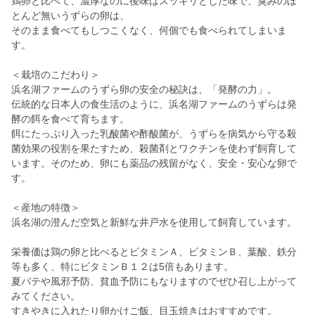
鶏卵と比べて、濃厚なのに後味はスッキリとした味で、臭みのほ
とんど無いうずらの卵は、
そのまま食べてもしつこくなく、何個でも食べられてしまいま
す。
＜栽培のこだわり＞
浜名湖ファームのうずら卵の安全の秘訣は、「発酵の力」。
伝統的な日本人の食生活のように、浜名湖ファームのうずらは発
酵の餌を食べて育ちます。
餌にたっぷり入った乳酸菌や酢酸菌が、うずらを病気から守る殺
菌効果の役割を果たすため、殺菌剤とワクチンを使わず飼育して
います。そのため、卵にも薬品の残留がなく、安全・安心な卵で
す。
＜産地の特徴＞
浜名湖の澄んだ空気と新鮮な井戸水を使用して飼育しています。
栄養価は鶏の卵と比べるとビタミンＡ、ビタミンＢ、葉酸、鉄分
等も多く、特にビタミンＢ１２は5倍もあります。
夏バテや風邪予防、貧血予防にもなりますのでぜひ召し上がって
みてください。