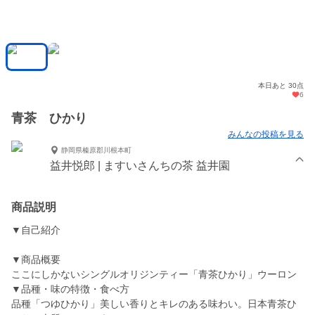
本日あと 30点
6
青茶 ひかり
みんなの投稿を見る
静岡県榛原郡川根本町
益井悦郎 | ますいさんちの茶 益井園
商品説明
▼自己紹介
▼商品概要
ここにしかないシングルオリジンティー「青茶ひかり」ウーロン
▼品種・味の特徴・食べ方
品種「つゆひかり」美しい香りとキレのある味わい。日本青茶ひ