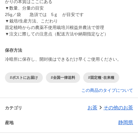
かりの本質はここにある
▼数量、分量の目安
25g／袋 急須では 5ｇ が目安です
▼栽培/生産方法、こだわり
苗定植時からの農薬不使用栽培川根益井農法で管理
▼注文に際しての注意点（配送方法や納期指定など）
保存方法
冷暗所に保存し、開封後はできるだけ早くご使用ください。
#ポストにお届け
#全国一律送料
#固定種･在来種
この商品のタイプについて
お茶
その他のお茶
カテゴリ
静岡県
産地