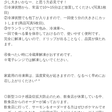
少し大きいかなー、と思う方必見です！
①冷凍状態から、常温で10〜15分ほど放置してください(写真1枚
目)
②冷凍状態でも包丁が入りますので、一回使う分の大きさにカッ
トします(商品写真5枚目)。
③サランラップなどで包み、冷凍庫へ。
一回で食べる量を保存しておけるので、使いやすく便利です。
完全に解凍しないので、ドリップが出ることなく、品質が保たれ
ます。
④食べたい時に冷蔵庫解凍がおすすめです。
※電子レンジでは解凍しないでください。
家庭用の冷凍庫は、温度変化が起きますので、なるべく早めにお
召し上がりください^ ^
◎新型コロナ感染症拡大防止のため、飲食店が休業している中、
飲食店からのオーダーが減っております。
飲食店に行って、サーモンをオーダーする方はぜひポケマルでオ