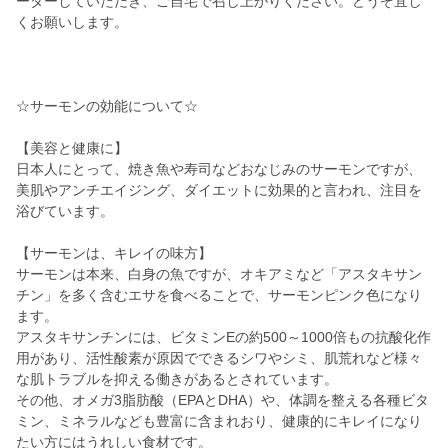
ーダーしていただき、ご自宅で召し上がりください。どうぞ宜し
くお願いします。
☆サーモンの効能について☆
【美容と健康に】
日本人にとって、焼き魚や寿司などおなじみのサーモンですが、
美肌やアンチエイジング、ダイエットに効果的と言われ、注目を
浴びています。
【サーモンは、キレイの味方】
サーモンは本来、白身の魚ですが、オキアミなど「アスタキサン
チン」を多く含むエサを食べることで、サーモンピンク色になり
ます。
アスタキサンチンには、ビタミンEの約500～1000倍もの抗酸化作
用があり、活性酸素が原因でできるシワやシミ、肌荒れなど様々
な肌トラブルを抑える働きがあるとされています。
その他、オメガ3脂肪酸（EPAとDHA）や、体調を整える各種ビタ
ミン、ミネラルなども豊富に含まれおり、健康的にキレイになり
たい方にはうれしい食材です。