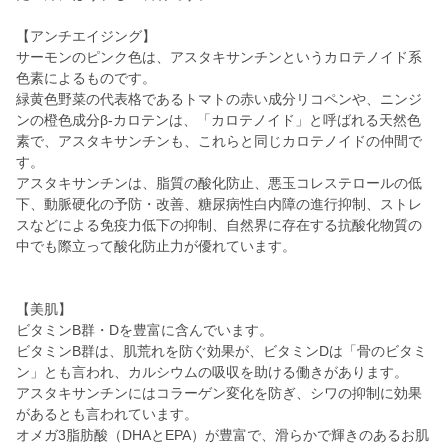
【アンチエイジング】
サーモンのピンク色は、アスタキサンチンというカロテノイド系
色素によるものです。
緑黄色野菜の代表格であるトマトの赤い成分リコペンや、ニンジ
ンの橙色成分β-カロテンは、「カロテノイド」と呼ばれる天然色
素で、アスタキサンチンも、これらと同じカロテノイドの仲間で
す。
アスタキサンチンは、脂質の酸化防止、悪玉コレステロールの低
下、動脈硬化の予防・改善、糖尿病性白内障の進行抑制、ストレ
スなどによる免疫力低下の抑制、自然界に存在する抗酸化物質の
中でも際立って酸化防止力が優れています。
【美肌】
ビタミンB群・Dを豊富に含んでいます。
ビタミンB群は、肌荒れを防ぐ効果が、ビタミンDは「骨のビタミ
ン」とも言われ、カルシウムの吸収を助ける働きがあります。
アスタキサンチンにはコラーゲン変化を防ぎ、シワの抑制に効果
があるとも言われています。
オメガ3脂肪酸（DHAとEPA）が豊富で、滑らかで輝きのあるお肌