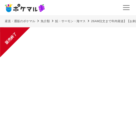
産直・通販のポケマル
魚介類
鮭・サーモン・海マス
26AM注文まで年内発送】【お刺
販売終了