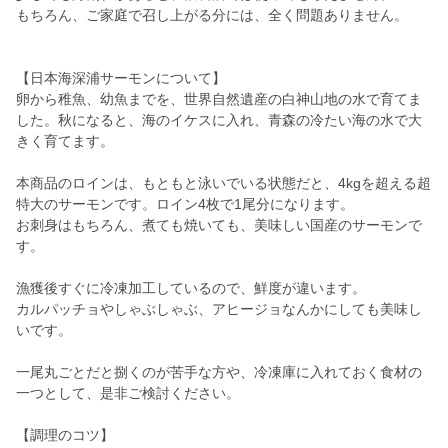
もちろん、ご家庭で召し上がる分には、全く問題ありません。
【日本海深浦サーモンについて】
卵から稚魚、幼魚までを、世界自然遺産の白神山地の水で育てま
した。秋になると、海のイケスに入れ、青森の冷たい海の水で大
きく育てます。
本商品のロインは、もともと泳いでいる状態だと、4kgを超える超
特大のサーモンです。ロイン4枚で1尾分になります。
お刺身はもちろん、煮ても焼いても、美味しい国産のサーモンで
す。
漁獲後すぐに冷凍加工しているので、鮮度が違います。
カルパッチョやしゃぶしゃぶ、アヒージョなんかにしても美味し
いです。
一尾丸ごとだと捌くのが苦手な方や、冷凍庫に入れておく食材の
一つとして、是非ご検討ください。
【調理のコツ】