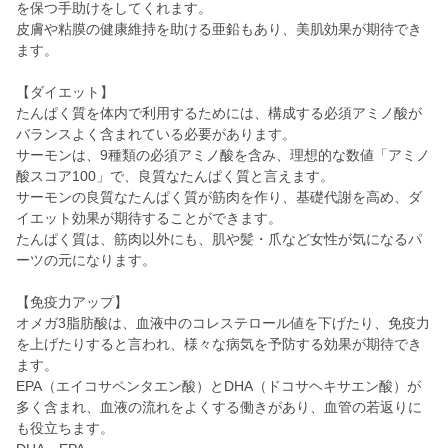
を保つ手助けをしてくれます。
皮膚や粘膜の健康維持を助ける亜鉛もあり、美肌効果が期待でき
ます。
【ダイエット】
たんぱく質を体内で利用するためには、構成する必須アミノ酸が
バランスよく含まれている必要があります。
サーモンは、9種類の必須アミノ酸を含み、理想的な数値「アミノ
酸スコア100」で、良質なたんぱく質と言えます。
サーモンの良質なたんぱく質が筋肉を作り、基礎代謝を高め、ダ
イエット効果が期待することができます。
たんぱく質は、筋肉以外にも、肌や髪・爪など女性が気になるパ
ーツの元になります。
【免疫力アップ】
オメガ3脂肪酸は、血液中のコレステロール値を下げたり、免疫力
を上げたりすると言われ、様々な病気を予防する効果が期待でき
ます。
EPA（エイコサペンタエン酸）とDHA（ドコサヘキサエン酸）が
多く含まれ、血液の流れをよくする働きがあり、血管の若返りに
も役立ちます。