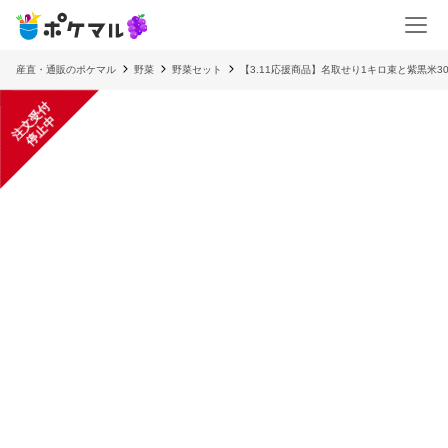
産直・通販のポケマル
野菜
野菜セット
【3.11応援商品】名取せり1キロ束と紫黒米30
注
文
受
付
停
止
中