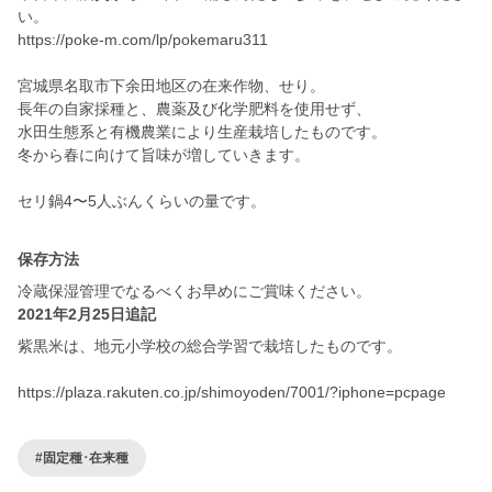
い。
https://poke-m.com/lp/pokemaru311
宮城県名取市下余田地区の在来作物、せり。
長年の自家採種と、農薬及び化学肥料を使用せず、
水田生態系と有機農業により生産栽培したものです。
冬から春に向けて旨味が増していきます。
セリ鍋4〜5人ぶんくらいの量です。
保存方法
冷蔵保湿管理でなるべくお早めにご賞味ください。
2021年2月25日追記
紫黒米は、地元小学校の総合学習で栽培したものです。
https://plaza.rakuten.co.jp/shimoyoden/7001/?iphone=pcpage
#固定種･在来種