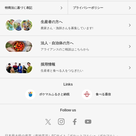
特商法に基づく表記
プライバシーポリシー
生産者の方へ
農家さん・漁師さんを募集しています!
法人・自治体の方へ
アライアンスのご相談はこちらから
採用情報
生産者と食べる人をつなぎたい
Links
ポケマルふるさと納税
食べる通信
Follow us
日本最大級の産直（産地直送）ECサイト『ポケットマルシェ（ポケマル）』