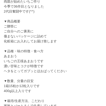
両親が始めたいちご作り
今季で36作目となりました
2代目奮闘中です(^^)
▼商品概要
ご贈答に
ご自分へのご褒美に
傷まないパッケージに詰めて
化粧箱にお入れしてお届け致します
▼品種・味の特徴・食べ方
あまおう
いちごの王様あまおうです
濃い甘味とコクが特徴です
ヘタをとってガブッとほおばってください
▼数量、分量の目安
1箱15粒か12粒入りです
400g以上入りです
▼栽培/生産方法、こだわり
家族とパートさんで生産しています