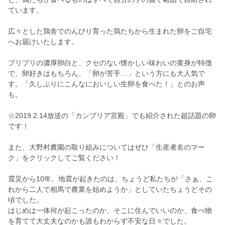
ています。
広々とした鶏舎でのんびり育った鶏たちから生まれた卵をご自宅
へお届けいたします。
プリプリの濃厚卵白と、クセのない懐かしい味わいの黄身が特徴
で、卵好きはもちろん、「卵が苦手…」という方にも大人気で
す。「久しぶりにこんなにおいしい生卵を食べた！」とのお声
も。
☆2019.2.14放送の「カンブリア宮殿」でも紹介された超話題の卵
です！
また、大野村農園の取り組みについてはぜひ「生産者名のマー
ク」をクリックしてご覧ください！
震災から10年。地震が起きたのは、ちょうど私たちが「さぁ、こ
れから二人で相馬で農業を始めようか」としていたちょうどその
頃でした。
はじめは一体何が起こったのか、そこに住んでいいのか、食べ物
を育てて大丈夫なのかも誰もわからず不安な日々でした。