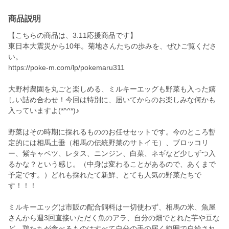
商品説明
【こちらの商品は、3.11応援商品です】
東日本大震災から10年。菊地さんたちの歩みを、ぜひご覧くださ
い。
https://poke-m.com/lp/pokemaru311
大野村農園を丸ごと楽しめる、ミルキーエッグも野菜も入った嬉
しい詰め合わせ！今回は特別に、届いてからのお楽しみな何かも
入っていますよ(*^^*)♪
野菜はその時期に採れるもののお任せセットです。今のところ暫
定的には相馬土垂（相馬の伝統野菜のサトイモ）、ブロッコリ
ー、紫キャベツ、レタス、ニンジン、白菜、ネギなど少しずつ入
るかな？という感じ。（中身は変わることがあるので、あくまで
予定です。）どれも採れたて新鮮、とても人気の野菜たちで
す！！！
ミルキーエッグは市販の配合飼料は一切使わず、相馬の米、魚屋
さんから週3回直接いただく魚のアラ、自分の畑でとれた芋や豆な
ど、鶏たちが食べるものはすべて自分の手の届く範囲で自給され