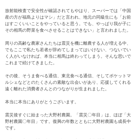
放射能検査で安全性が確認されてもやはり、スーパーでは「中国
産の方が福島よりはマシ」だと言われ、地元の同級生にも「お前
はすごくいいことをやっていると思う。でも、やっぱり我が子に
その相馬の野菜を食べさせることはできない」と言われました。
周りの高齢な農家さんたちは震災を機に離農する人が増える中、
でもここで私たち若者が辞めてしまってはいけない、つないでい
く人がいなければ、本当に相馬は終わってしまう。そんな思いで
これまで続けてきました。
その後、そうま食べる通信、東北食べる通信、そしてポケットマ
ルシェなどとのたくさんの素敵な出会いがあり、応援してくれる
遠く離れた消費者さんとのつながりが生まれました。
本当に本当にありがとうございます。
震災後すぐに始まった大野村農園。「震災〇年目」は、ほぼ「大
野村農園〇年目」です。復興の年数とともに大野村農園も成長中
です。