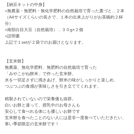
【納豆キットの中身】
○無農薬・無肥料・無化学肥料の自然栽培で育った藁づと…２本
（A4サイズくらいの長さで、１本の出来上がりがお茶碗約２杯
分）
○南部白目大豆（自然栽培）…３０g×２個
○説明書
上記で１setが２袋でのお届けとなります。
【玄米餅】
無農薬、無化学肥料、無肥料の自然栽培で育った
「みやこがね餅米」で作った玄米餅。
水を一切足さずに搗きあげ、餅米の味がしっかりと楽しめ、
つぶつぶの食感が美味しさを引き立ててくれます。
精製されていないので栄養価も抜群。
白いお餅と違って、授乳中のお母さんも
安心して食べれる体にも優しいお餅です
玄米餅を食べたことのない人には是非一度食べていただきたい、
寒い季節限定の玄米餅です！