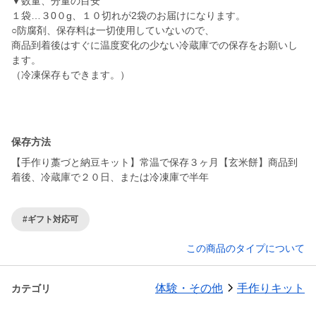
▼数量、分量の目安
１袋…３0０g、１０切れが2袋のお届けになります。
○防腐剤、保存料は一切使用していないので、
商品到着後はすぐに温度変化の少ない冷蔵庫での保存をお願いし
ます。
（冷凍保存もできます。）
保存方法
【手作り藁づと納豆キット】常温で保存３ヶ月【玄米餅】商品到
着後、冷蔵庫で２０日、または冷凍庫で半年
#ギフト対応可
この商品のタイプについて
体験・その他
手作りキット
カテゴリ