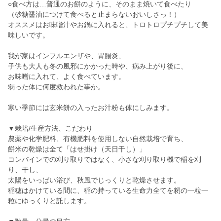
○食べ方は…普通のお餅のように、そのまま焼いて食べたり
（砂糖醤油につけて食べると止まらないおいしさっ！）
オススメはお味噌汁やお鍋に入れると、トロトロプチプチして美
味しいです。
我が家はインフルエンザや、胃腸炎、
子供も大人も冬の風邪にかかった時や、病み上がり後に、
お味噌に入れて、よく食べています。
弱った体に何度救われた事か。
寒い季節には玄米餅の入ったお汁粉も体にしみます。
▼栽培/生産方法、こだわり
農薬や化学肥料、有機肥料を使用しない自然栽培で育ち、
餅米の乾燥は全て「はせ掛け（天日干し）」
コンバインでの刈り取りではなく、小さな刈り取り機で稲を刈
り、干し、
太陽をいっぱい浴び、秋風でじっくりと乾燥させます。
稲穂はかけている間に、稲の持っている生命力全てを籾の一粒一
粒にゆっくりと託します。