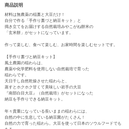
商品説明
材料は無農薬の稲藁と大豆だけ！
自分で作る「手作り藁づと納豆キット」と
搗き立てをお届けする自然栽培みやこがね餅米の
「玄米餅」がセットになっています。
作って楽しむ、食べて楽しむ、お家時間を楽しむセットです。
【手作り藁づと納豆キット】
風土農園の稲わらは、
農薬や化学肥料を使用しない自然栽培で育った
稲わらです。
天日干し自然乾燥させた稲わらと、
蒸すとホクホク甘くて美味しい岩手の大豆
『南部白目大豆』（自然栽培）がセットになった
納豆を手作りできる納豆キット。
年々貴重になっている長いままの稲わらには、
自然の中に生息している納豆菌がたくさん！
自然の力で育った稲わら。大豆を使って日本のソウルフードでも