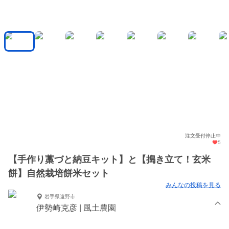
注文受付停止中
5
【手作り藁づと納豆キット】と【搗き立て！玄米
餅】自然栽培餅米セット
みんなの投稿を見る
岩手県遠野市
伊勢崎克彦 | 風土農園