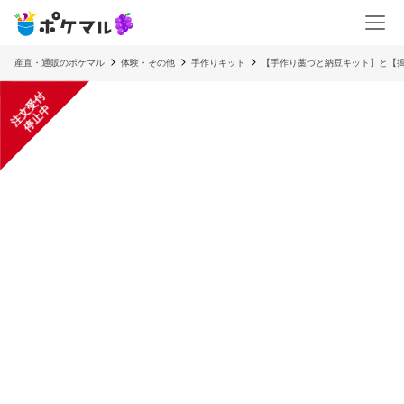
産直・通販のポケマル
体験・その他
手作りキット
【手作り藁づと納豆キット】と【
注
文
受
付
停
止
中