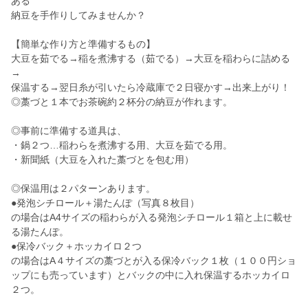
ある
納豆を手作りしてみませんか？
【簡単な作り方と準備するもの】
大豆を茹でる→稲を煮沸する（茹でる）→大豆を稲わらに詰める
→
保温する→翌日糸が引いたら冷蔵庫で２日寝かす→出来上がり！
◎藁づと１本でお茶碗約２杯分の納豆が作れます。
◎事前に準備する道具は、
・鍋２つ…稲わらを煮沸する用、大豆を茹でる用。
・新聞紙（大豆を入れた藁づとを包む用）
◎保温用は２パターンあります。
●発泡シチロール＋湯たんぽ（写真８枚目）
の場合はA4サイズの稲わらが入る発泡シチロール１箱と上に載せ
る湯たんぽ。
●保冷バック＋ホッカイロ２つ
の場合はA４サイズの藁づとが入る保冷バック１枚（１００円ショ
ップにも売っています）とバックの中に入れ保温するホッカイロ
２つ。