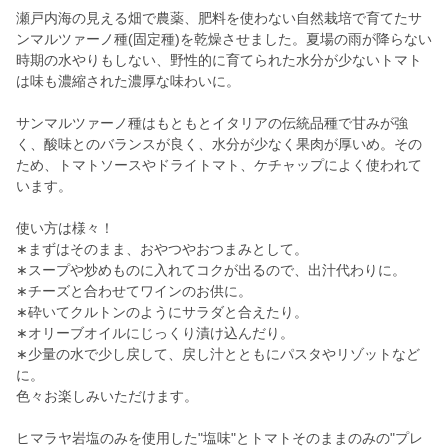
瀬戸内海の見える畑で農薬、肥料を使わない自然栽培で育てたサ
ンマルツァーノ種(固定種)を乾燥させました。夏場の雨が降らない
時期の水やりもしない、野性的に育てられた水分が少ないトマト
は味も濃縮された濃厚な味わいに。
サンマルツァーノ種はもともとイタリアの伝統品種で甘みが強
く、酸味とのバランスが良く、水分が少なく果肉が厚いめ。その
ため、トマトソースやドライトマト、ケチャップによく使われて
います。
使い方は様々！
∗まずはそのまま、おやつやおつまみとして。
∗スープや炒めものに入れてコクが出るので、出汁代わりに。
∗チーズと合わせてワインのお供に。
∗砕いてクルトンのようにサラダと合えたり。
∗オリーブオイルにじっくり漬け込んだり。
∗少量の水で少し戻して、戻し汁とともにパスタやリゾットなど
に。
色々お楽しみいただけます。
ヒマラヤ岩塩のみを使用した"塩味"とトマトそのままのみの"プレ