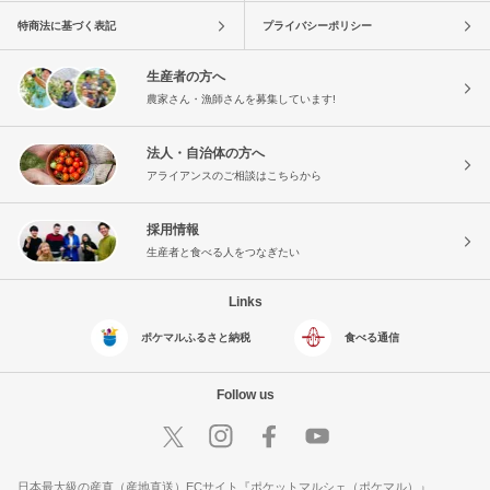
特商法に基づく表記
プライバシーポリシー
生産者の方へ
農家さん・漁師さんを募集しています!
法人・自治体の方へ
アライアンスのご相談はこちらから
採用情報
生産者と食べる人をつなぎたい
Links
ポケマルふるさと納税
食べる通信
Follow us
日本最大級の産直（産地直送）ECサイト『ポケットマルシェ（ポケマル）』